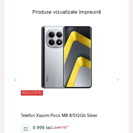
Produse vizualizate împreună
REDUCERI
RED
Tele
Telefon Xiaomi Poco M8 8/512Gb Silver
4 999
lei
5 549
lei
⚖
⚖