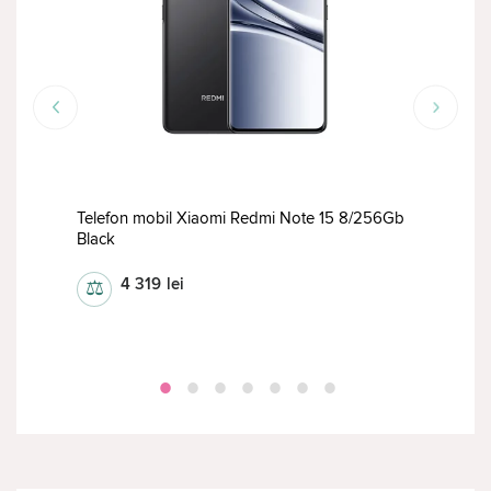
RED
6GB
Telefon mobil Xiaomi Redmi Note 15 8/256Gb
Black
Tele
4 319
lei
⚖
⚖