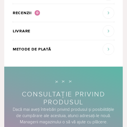
RECENZII
0
LIVRARE
METODE DE PLATĂ
CONSULTAȚIE PRIVIND
PRODUSUL
Dacă mai aveți întrebări privind produsul și posibilitățile
de cumpărare ale acestuia, atunci adresați-le nouă.
Managerii magazinului o să vă ajute cu plăcere.