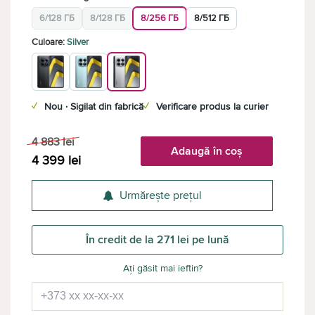
6/128 ГБ
8/128 ГБ
8/256 ГБ
8/512 ГБ
Culoare:
Silver
✓
Nou · Sigilat din fabrică
✓
Verificare produs la curier
4 883
lei
Adaugă în coș
4 399
lei
Urmărește prețul
În credit de la 271 lei pe lună
Ați găsit mai ieftin?