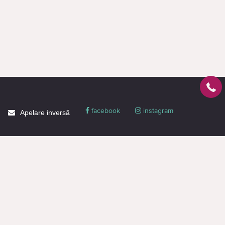
facebook
instagram
Apelare inversă
Despre CACTUS
Blog
Livrare
Politica de confidențialitate
Garanție și condiții
Promoții
Informaţie de contact