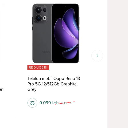
REDUCERI
REDUCERI
Telefon mobil Oppo Reno 13
Telefon mo
Pro 5G 12/512Gb Graphite
Pro 5G 12
en
Grey
Purple
⚖
⚖
9 099
lei
9 2
9 499
lei