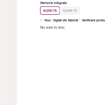
Memorie integrata
8/256 ГБ
12/256 ГБ
✓
Nou · Sigilat din fabrică
✓
Verificare produ
Nu este în stoc