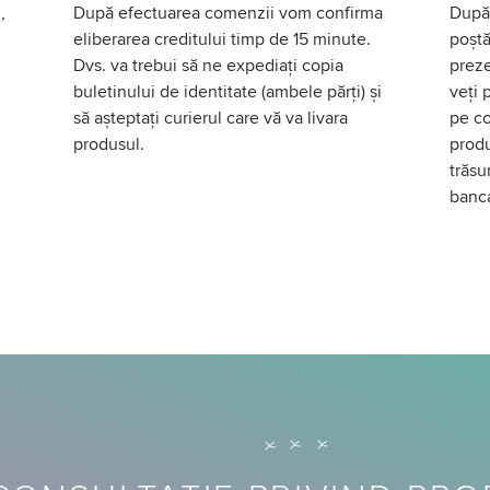
,
După efectuarea comenzii vom confirma
După 
eliberarea creditului timp de 15 minute.
poștă
Dvs. va trebui să ne expediați copia
preze
buletinului de identitate (ambele părți) și
veți 
să așteptați curierul care vă va livara
pe co
produsul.
produ
trăsu
banc