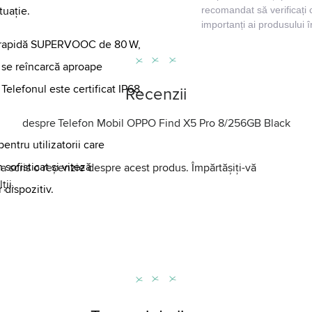
tuație.
recomandat să verificați 
importanți ai produsului 
e rapidă SUPERVOOC de 80 W,
a se reîncarcă aproape
Telefonul este certificat IP68,
Recenzii
despre
Telefon Mobil OPPO Find X5 Pro 8/256GB Black
ntru utilizatorii care
sofisticat și viteză
a scris o recenzie despre acest produs. Împărtășiți-vă
ții.
 dispozitiv.