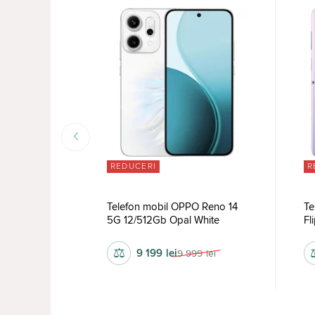
REDUCERI
R
o Find N2
Telefon mobil OPPO Reno 14
Te
5G 12/512Gb Opal White
Fl
⚖
9 199
lei
 312
lei
9 999
lei