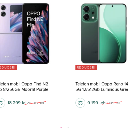
EDUCERI
REDUCERI
lefon mobil Oppo Find N2
Telefon mobil Oppo Reno 14
ip 8/256GB Moonlit Purple
5G 12/512Gb Luminous Gre
⚖
⚖
18 299
lei
9 199
lei
20 312
lei
9 999
lei