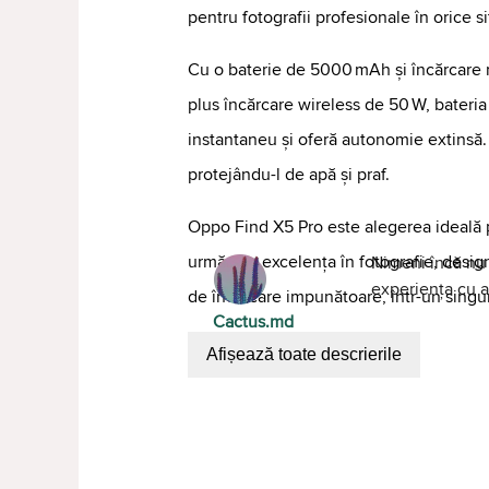
pentru fotografii profesionale în orice si
Cu o baterie de 5000 mAh și încărcar
plus încărcare wireless de 50 W, bateri
instantaneu și oferă autonomie extinsă. 
protejându-l de apă și praf.
Oppo Find X5 Pro este alegerea ideală pe
urmăresc excelența în fotografie, design 
Nimeni încă nu 
experiența cu al
de încărcare impunătoare, într-un singur
Cactus.md
Afișează toate descrierile