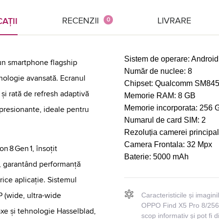
RECENZII
LIVRARE
AȚII
0
Sistem de operare:
Android
un smartphone flagship
Număr de nuclee:
8
hnologie avansată. Ecranul
Chipset:
Qualcomm SM8450
i rată de refresh adaptivă
Memorie RAM:
8 GB
Memorie incorporata:
256 
mpresionante, ideale pentru
Numarul de card SIM:
2
Rezoluția camerei principa
Camera Frontala:
32 Mpx
n 8 Gen 1, însoțit
Baterie:
5000 mAh
, garantând performanță
ice aplicație. Sistemul
 (wide, ultra-wide
Caracteristicile și imagin
OPPO Find X5 Pro 8/256G
 axe și tehnologie Hasselblad,
scop informativ și pot fi d