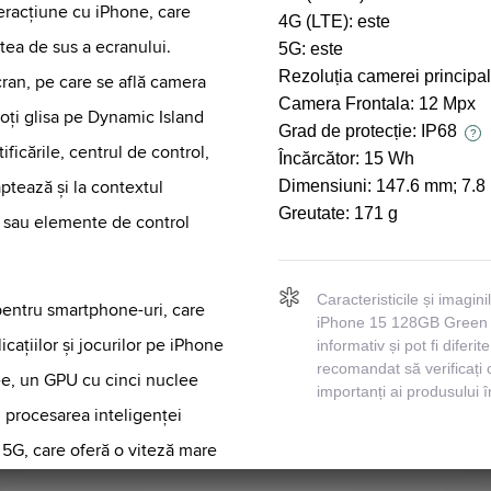
racțiune cu iPhone, care
4G (LTE):
este
rtea de sus a ecranului.
5G:
este
Rezoluția camerei principa
ran, pe care se află camera
Camera Frontala:
12 Mpx
Poți glisa pe Dynamic Island
Grad de protecție:
IP68
?
ificările, centrul de control,
Încărcător:
15 Wh
ptează și la contextul
Dimensiuni:
147.6 mm; 7.8
Greutate:
171 g
ții sau elemente de control
Caracteristicile și imagin
pentru smartphone-uri, care
iPhone 15 128GB Green s
icațiilor și jocurilor pe iPhone
informativ și pot fi diferi
recomandat să verificați 
ee, un GPU cu cinci nuclee
importanți ai produsului 
 procesarea inteligenței
le 5G, care oferă o viteză mare
.