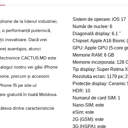
Sistem de operare:
iOS 17
hone de la liderul industriei,
Număr de nuclee:
6
 o performanță puternică,
Diagonală display:
6.1 "
ții inovatoare. Dacă vrei
Chipset:
Apple A16 Bionic 
GPU:
Apple GPU (5-core gr
reț avantajos, atunci
Memorie RAM:
6 GB
 electronice CACTUS.MD este
Memorie incorporata:
128 
talogul nostru vei găsi iPhone
Tip display:
Super Retina
morie, precum și accesorii
Rezolutia ecran:
1179 px; 
Protecție display:
Ceramic 
Phone 15 pe site-ul
HDR:
10
re gratuită în toată Moldova.
Numarul de card SIM:
1
Nano-SIM:
este
âteva dintre caracteristicile
eSim:
este
2G (GSM):
este
3G (HSPA):
este