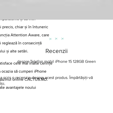
ștere facială, care permite
ărăturile și să intri
 precis, chiar și în întuneric
uncția Attention Aware, care
și reglează în consecință
Recenzii
ui și alte setări.
despre
Telefon mobil iPhone 15 128GB Green
tisface cele mai înalte cerințe
ata ocazia să cumperi iPhone
a scris o recenzie despre acest produs. Împărtășiți-vă
magazinul online CACTUS.MD.
ții.
te avantajele noului