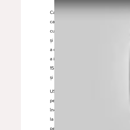
Camera principală de 48 de megapixeli 
camere pentru smartphone-uri, care perm
cu rezoluție superioară (24 sau 48 de m
și să folosești noi moduri de portret cu
a câmpului vizual. Camera principală are
a imaginii și un obiectiv luminos cu diaf
15 are o cameră ultra-wide cu un unghi
și un zoom optic de 4 ori.
USB-C este noul port pentru încărcare ș
pe iPhone 15, care înlocuiește vechiul 
încărcare rapidă până la 20 W și transfe
la 10 Gbit/s. USB-C este compatibil și cu
periferice, cum ar fi căști, tastaturi, mo