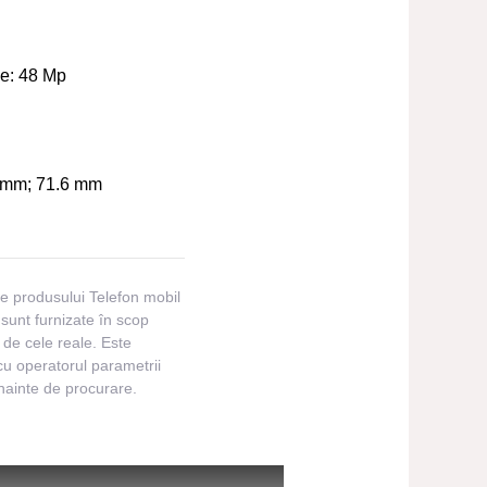
le:
48 Mp
 mm; 71.6 mm
ile produsului Telefon mobil
unt furnizate în scop
te de cele reale. Este
cu operatorul parametrii
înainte de procurare.