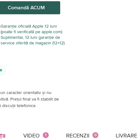
Comandă ACUM
Garanție oficială Apple 12 luni
(poate fi verificată pe apple.com)
Suplimentar, 12 luni garanție de
service oferită de magazin (12+12)
le
un caracter orientativ și nu
vă. Prețul final va fi stabilit de
 discuții telefonice.
VIDEO
RECENZII
LIVRARE
ȚII
1
0