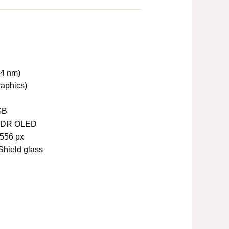
(4 nm)
aphics)
GB
 XDR OLED
2556 px
Shield glass