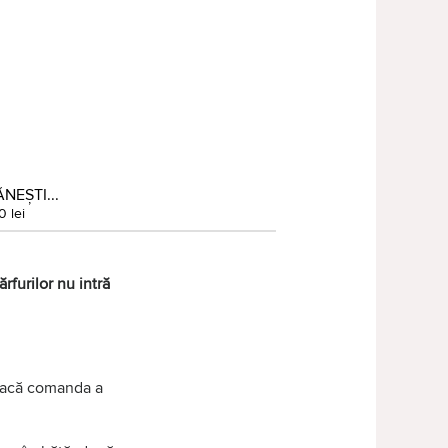
NEȘTI...
0 lei
rfurilor nu intră
 dacă comanda a