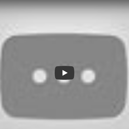
este una dintre cele mai bune
ite să faci fotografii
egapixeli), precum
 focalizare și adâncime
 și stabilizare optică
ragma f/1.6. În plus, iPhone
 de vizionare de 120 de grade
Play
i transfer de date
port Lightning. USB-C suportă
r rapid de date până
 multe accesorii și dispozitive
use-uri, monitoare și dock-uri.