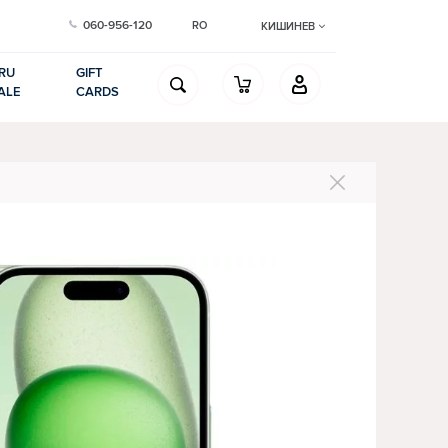
060-956-120
RO
КИШИНЕВ
RU
GIFT
ALE
CARDS