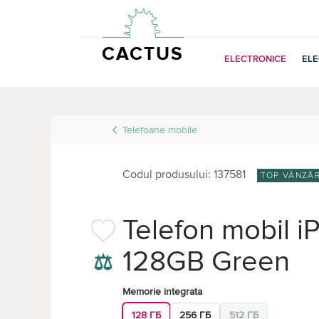
CACTUS
ELECTRONICE
EL
Telefoane mobile
Codul produsului: 137581
TOP VÂNZĂR
Telefon mobil i
128GB Green
⚖
Memorie integrata
128 ГБ
256 ГБ
512 ГБ