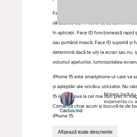
Face ID este un sistem sigur de recunoa
să deblochezi iPhone 15, să confirmi cump
în aplicații. Face ID funcționează rapid și
sau purtând mască. Face ID suportă și f
determină dacă te uiți la ecran sau nu, 
volumul apelurilor, luminozitatea ecranul
iPhone 15 este smartphone-ul care va sa
și așteptări ale oricărui utilizator. Nu r
Nimeni încă nu 
15 în Moldova la cel mai bun preț în 
experiența cu al
Comandă chiar acum și bucură-te de toa
Cactus.md
iPhone 15.
Afișează toate descrierile