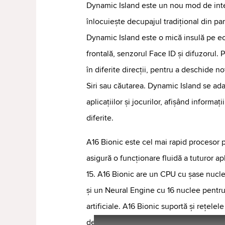
Dynamic Island este un nou mod de inte
înlocuiește decupajul tradițional din pa
Dynamic Island este o mică insulă pe ec
frontală, senzorul Face ID și difuzorul. 
în diferite direcții, pentru a deschide not
Siri sau căutarea. Dynamic Island se ada
aplicațiilor și jocurilor, afișând informa
diferite.
A16 Bionic este cel mai rapid procesor 
asigură o funcționare fluidă a tuturor apl
15. A16 Bionic are un CPU cu șase nucl
și un Neural Engine cu 16 nuclee pentru
artificiale. A16 Bionic suportă și rețele
de transfer a datelor și o latență scăzută