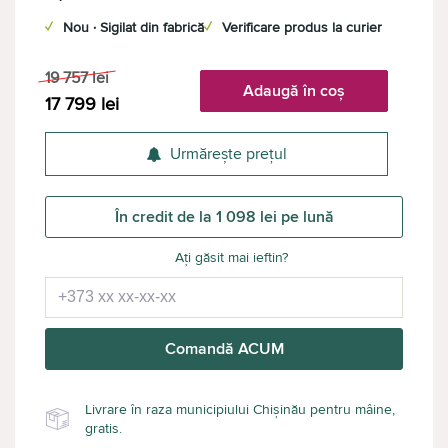
✓
Nou · Sigilat din fabrică
✓
Verificare produs la curier
19 757
lei
Adaugă în coș
17 799
lei
Urmărește prețul
În credit de la 1 098 lei pe lună
Ați găsit mai ieftin?
Comandă ACUM
Livrare în raza municipiului Chișinău pentru mâine,
gratis.