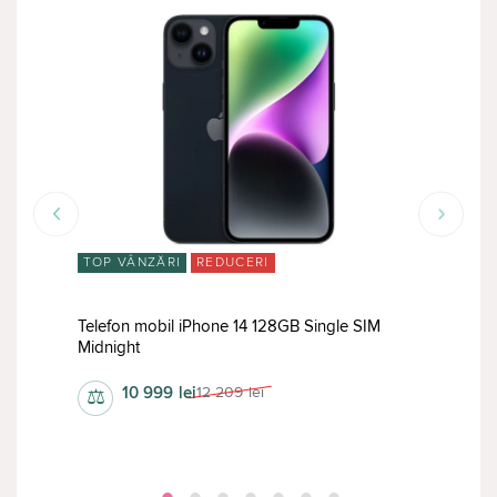
TOP VÂNZĂRI
REDUCERI
TOP
Telefon mobil iPhone 14 128GB Single SIM
Midnight
Tele
10 999
lei
12 209
lei
⚖
⚖