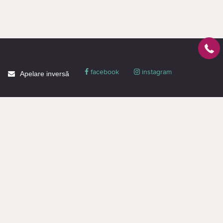
facebook
instagram
Apelare inversă
Despre CACTUS
Blog
Livrare
Politica de confidențialitate
Garanție și condiții
Promoții
Informaţie de contact
Toată informația de pe pagină este destinată doar pentru familiarizare și are
un caracter informativ, nu constituie o ofertă publică sau o propunere