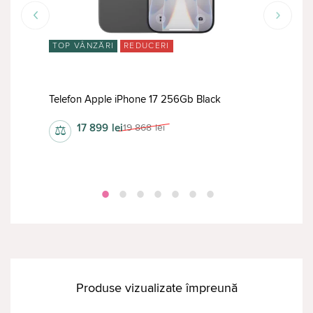
TOP VÂNZĂRI
REDUCERI
TOP
Tele
Telefon Apple iPhone 17 256Gb Black
Silve
17 899
lei
19 868
lei
⚖
⚖
Produse vizualizate împreună