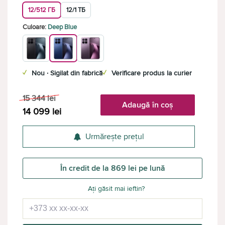
12/512 ГБ
12/1 ТБ
Culoare:
Deep Blue
✓
Nou · Sigilat din fabrică
✓
Verificare produs la curier
15 344
lei
Adaugă în coș
14 099
lei
Urmărește prețul
În credit de la 869 lei pe lună
Ați găsit mai ieftin?