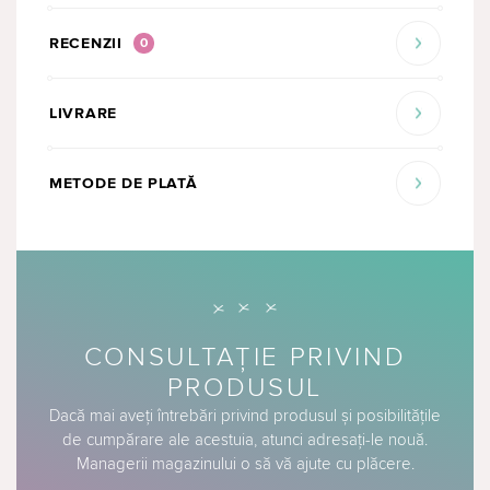
RECENZII
0
LIVRARE
METODE DE PLATĂ
CONSULTAȚIE PRIVIND
PRODUSUL
Dacă mai aveți întrebări privind produsul și posibilitățile
de cumpărare ale acestuia, atunci adresați-le nouă.
Managerii magazinului o să vă ajute cu plăcere.