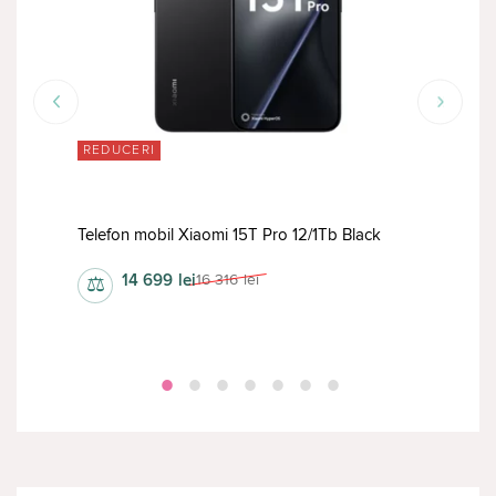
REDUCERI
RED
Telefon mobil Xiaomi 15T Pro 12/1Tb Black
Tele
14 699
lei
16 316
lei
⚖
⚖