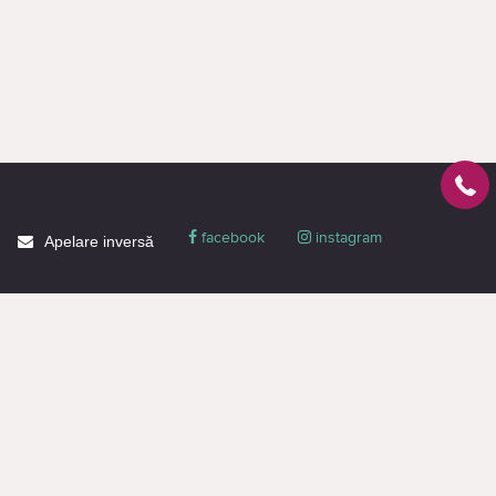
facebook
instagram
Apelare inversă
Despre CACTUS
Blog
Livrare
Politica de confidențialitate
Garanție și condiții
Promoții
Informaţie de contact