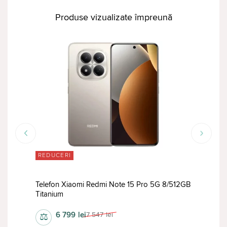
Produse vizualizate împreună
REDUCERI
RED
Telefon Xiaomi Redmi Note 15 Pro 5G 8/512GB
Tele
ack
Titanium
8/25
6 799
lei
7 547
lei
⚖
⚖