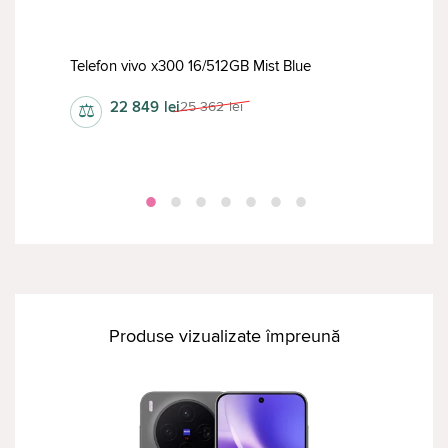
Telefon vivo x300 16/512GB Mist Blue
Tele
22 849
lei
25 362
lei
⚖
⚖
Produse vizualizate împreună