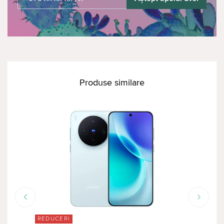
Produse similare
REDUCERI
RED