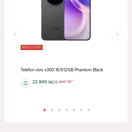
REDUCERI
RED
Telefon vivo x300 16/512GB Phantom Black
Tele
22 849
lei
25 362
lei
⚖
⚖