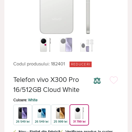
Codul produsului: 182401
REDUCERI
⚖
Telefon vivo X300 Pro
16/512GB Cloud White
Culoare:
White
26 549 lei
26 549 lei
25 999 lei
31 799 lei
✓
Nou · Sigilat din fabrică
✓
Verificare produs la curier