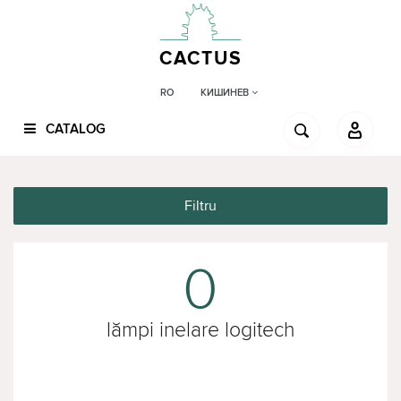
CACTUS
КИШИНЕВ
RO
CATALOG
Filtru
0
lămpi inelare logitech