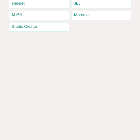
Helmet
JBL
MJ56
Motorola
Studio Creator