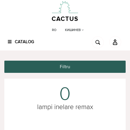
CACTUS
КИШИНЕВ
RO
CATALOG
Filtru
0
lampi inelare remax