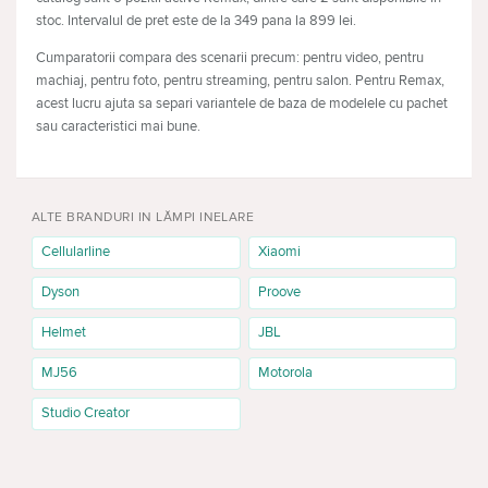
stoc. Intervalul de pret este de la 349 pana la 899 lei.
Cumparatorii compara des scenarii precum: pentru video, pentru
machiaj, pentru foto, pentru streaming, pentru salon. Pentru Remax,
acest lucru ajuta sa separi variantele de baza de modelele cu pachet
sau caracteristici mai bune.
Cum alegi modelul potrivit
Lampi inelare Remax pot fi alese pentru video, pentru machiaj,
ALTE BRANDURI IN LĂMPI INELARE
pentru foto, pentru streaming, pentru salon. Pentru utilizare zilnica
verifica confortul si fiabilitatea; pentru un dispozitiv anume, incepe cu
Cellularline
Xiaomi
compatibilitatea.
Dyson
Proove
Caracteristici pentru comparatie
Helmet
JBL
diametru: determina compatibilitatea si scenariul principal de
utilizare.
MJ56
Motorola
luminozitate: influenteaza confortul, durata de utilizare si lucrul
zilnic.
Studio Creator
temperatura luminii: merita comparat inainte de cumparare cand
exista modele apropiate.
stativ: ajuta sa alegi pentru birou, deplasari sau jocuri.