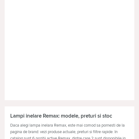
Lampi inelare Remax: modele, preturi si stoc
Daca alegi lampa inelara Remax, este mai comod sa pornesti de la
pagina de brand: vezi produse actuale, preturi si filtre rapide. In
catalog sunt 6 pozitii active Remax, dintre care 2 sunt disponibile in