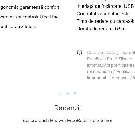
Interfață de încărcare:
USB 
ergonomic garantează confort
Controlul volumului:
este
ireless și controlul facil fac
Timp de redare cu carcasă
tilizarea zilnică.
Durată de redare:
6.5 o
Caracteristicile și imagin
FreeBuds Pro 3 Silver sun
informativ și pot fi diferi
recomandat să verificați 
importanți ai produsului 
Recenzii
despre
Casti Huawei FreeBuds Pro 3 Silver