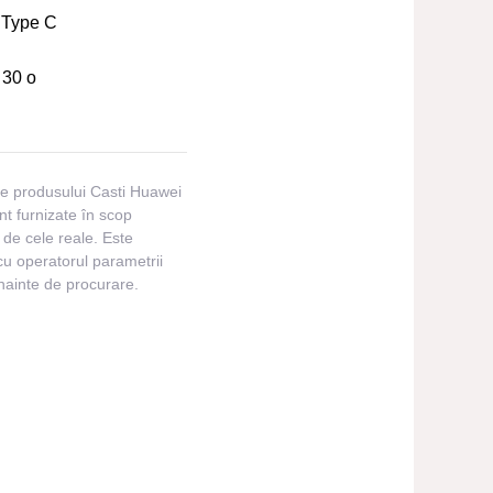
Type C
:
30 o
ile produsului Casti Huawei
t furnizate în scop
te de cele reale. Este
cu operatorul parametrii
înainte de procurare.