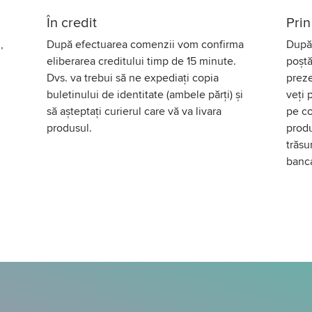
În credit
Prin
,
După efectuarea comenzii vom confirma
După 
eliberarea creditului timp de 15 minute.
poștă
Dvs. va trebui să ne expediați copia
preze
buletinului de identitate (ambele părți) și
veți 
să așteptați curierul care vă va livara
pe co
produsul.
produ
trăsu
banc