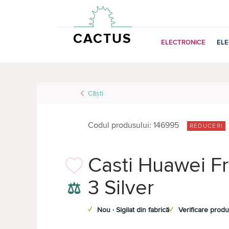
CACTUS
ELECTRONICE
EL
Căşti
Codul produsului: 146995
REDUCERI
Casti Huawei F
3 Silver
⚖
✓
Nou · Sigilat din fabrică
✓
Verificare produ