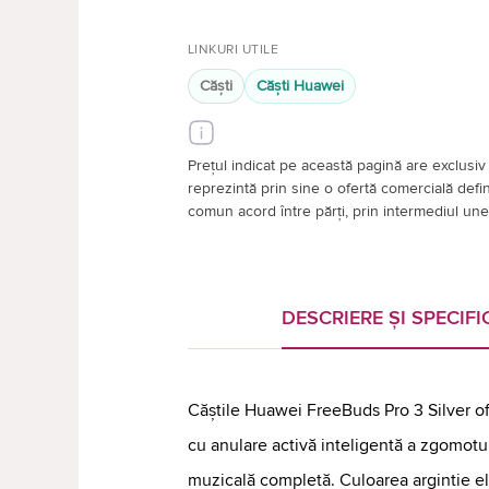
LINKURI UTILE
Căşti
Căşti Huawei
Prețul indicat pe această pagină are exclusiv 
reprezintă prin sine o ofertă comercială definiti
comun acord între părți, prin intermediul unei
DESCRIERE ȘI SPECIFIC
Căștile Huawei FreeBuds Pro 3 Silver ofe
cu anulare activă inteligentă a zgomotu
muzicală completă. Culoarea argintie e