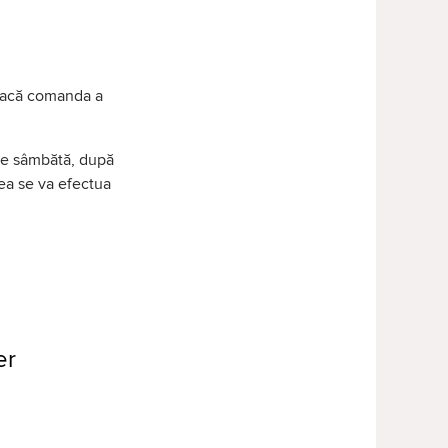
 dacă comanda a
 de sâmbătă, după
tea se va efectua
er