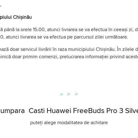
.
ipiului Chișinău
 până la orele 15.00, atunci livrarea se va efectua în ceeași zi,
0, atunci livrarea se va efectua pe parcursul zilei următoare.
ază doar servicul livrării în raza municipiului Chișinău. În zilele
uminică doar primim comenzi, prelucrarea informației privind aces
umpara Casti Huawei FreeBuds Pro 3 Silv
puteți alege modalitatea de achitare