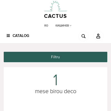
CACTUS
КИШИНЕВ
RO
CATALOG
Filtru
1
mese birou deco