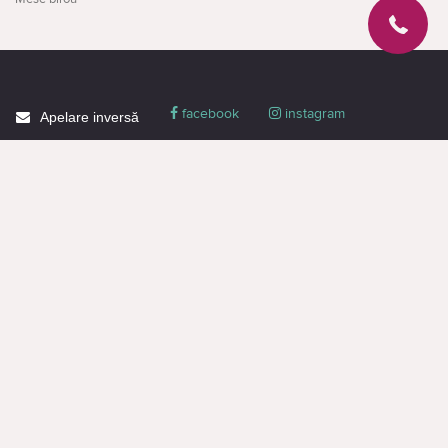
facebook
instagram
Apelare inversă
Despre CACTUS
Blog
Livrare
Politica de confidențialitate
Garanție și condiții
Promoții
Informaţie de contact
Toată informația de pe pagină este destinată doar pentru familiarizare și are
un caracter informativ, nu constituie o ofertă publică sau o propunere
comercială. Puteți obține o ofertă sau o propunere comercială doar prin
intermediul managerilor (chiar și atunci când faceți o cerere pe site).