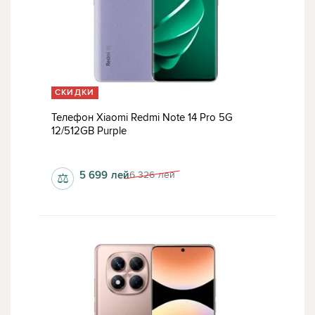
СКИДКИ
Телефон Xiaomi Redmi Note 14 Pro 5G
12/512GB Purple
1220 x 2712 пкс
5 699
лей
6 326
лей
⚖