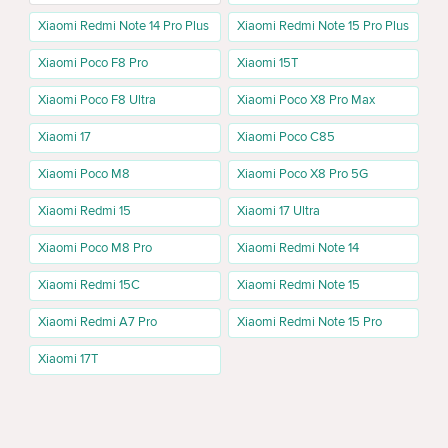
Xiaomi Redmi Note 14 Pro Plus
Xiaomi Redmi Note 15 Pro Plus
Отличие от Redmi Note 14 Pro Plus
Xiaomi Poco F8 Pro
Xiaomi 15T
Redmi Note 14 Pro и Redmi Note 14 Pro Plus — разные модели
одной линейки. Если вы уже ищете Pro Plus или Pro+, сравните
Xiaomi Poco F8 Ultra
Xiaomi Poco X8 Pro Max
эту модель отдельно. Так проще не перепутать память, цвет,
версию связи и цену конкретного устройства.
Xiaomi 17
Xiaomi Poco C85
Покупка Xiaomi Redmi Note 14 Pro в Молдове
Xiaomi Poco M8
Xiaomi Poco X8 Pro 5G
На Cactus.md можно сравнить доступные версии Xiaomi Redmi
Xiaomi Redmi 15
Xiaomi 17 Ultra
Note 14 Pro, посмотреть цены, наличие, память и цвета. После
выбора подходящего варианта откройте его страницу, проверьте
Xiaomi Poco M8 Pro
Xiaomi Redmi Note 14
характеристики, комплектацию и условия покупки для Молдовы
или Кишинёва.
Xiaomi Redmi 15C
Xiaomi Redmi Note 15
Что ещё сравнить перед покупкой
Xiaomi Redmi A7 Pro
Xiaomi Redmi Note 15 Pro
Если вы выбираете внутри линейки Redmi Note 14,
Xiaomi 17T
дополнительно сравните Redmi Note 14, Redmi Note 14 Pro 5G и
Redmi Note 14 Pro Plus. Для аксессуаров, например чехлов,
лучше открыть отдельный раздел для выбранной модели.