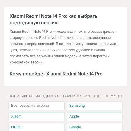
ТЕЛЕВИЗОРЫ
НАУШНИКИ
Xiaomi Redmi Note 14 Pro: как выбрать
подходящую версию
Xiaomi Redmi Note 14 Pro — модель для тех, кто рассматривает
старшую версию Redmi Note 14 и хочет сравнить доступные
варианты перед покупкой. В каталоге могут отличаться память,
цвет, версия связи и наличие, поэтому удобнее сначала
посмотреть все варианты одной модели, а затем перейти к
конкретной версии.
Кому подойдёт Xiaomi Redmi Note 14 Pro
Эту модель стоит рассматривать покупателям, которые ищут
Redmi Note 14 именно в версии Pro. Такой выбор обычно делают,
когда базовой модели уже недостаточно по ожиданиям, но при
ПОПУЛЯРНЫЕ БРЕНДЫ В КАТЕГОРИИ МОБИЛЬНЫЕ ТЕЛЕФОНЫ
этом покупатель ещё сравнивает разные варианты памяти, цвета
Все товары категории
Samsung
и стоимости. Перед покупкой важно открыть выбранную версию
и проверить её характеристики.
Xiaomi
Apple
Когда лучше выбрать другую модель
OPPO
Google