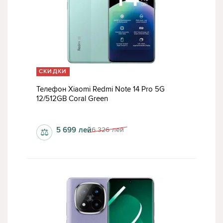
СКИДКИ
Телефон Xiaomi Redmi Note 14 Pro 5G
12/512GB Coral Green
1220 x 2712 пкс
5 699
лей
6 326
лей
⚖