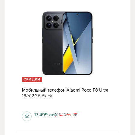
СКИДКИ
Мобильный телефон Xiaomi Poco F8 Ultra
16/512GB Black
да
1200x2608 пкс
17 499
лей
18 108
лей
⚖