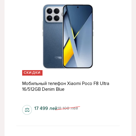
СКИДКИ
Мобильный телефон Xiaomi Poco F8 Ultra
16/512GB Denim Blue
да
1200x2608 пкс
17 499
лей
18 108
лей
⚖