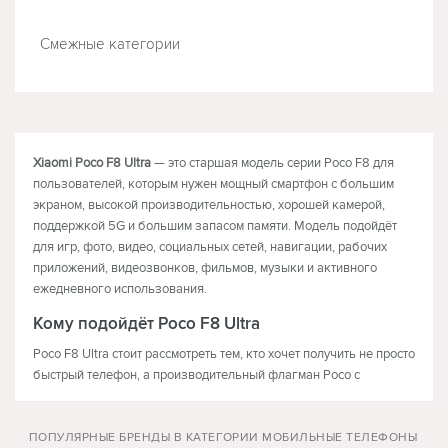
Смежные категории
ТЕЛЕВИЗОРЫ
НАУШНИКИ
Xiaomi Poco F8 Ultra
— это старшая модель серии Poco F8 для
пользователей, которым нужен мощный смартфон с большим
экраном, высокой производительностью, хорошей камерой,
поддержкой 5G и большим запасом памяти. Модель подойдёт
для игр, фото, видео, социальных сетей, навигации, рабочих
приложений, видеозвонков, фильмов, музыки и активного
ежедневного использования.
Кому подойдёт Poco F8 Ultra
Poco F8 Ultra стоит рассмотреть тем, кто хочет получить не просто
быстрый телефон, а производительный флагман Poco с
акцентом на экран, звук, камеру, автономность и стабильную
работу приложений. Это подходящий вариант для
ПОПУЛЯРНЫЕ БРЕНДЫ В КАТЕГОРИИ МОБИЛЬНЫЕ ТЕЛЕФОНЫ
пользователей, которые часто играют, снимают видео, хранят