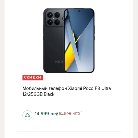
СКИДКИ
Мобильный телефон Xiaomi Poco F8 Ultra
12/256GB Black
да
1200x2608 пкс
14 999
лей
16 649
лей
⚖