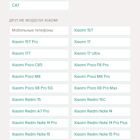
CAT
загрузки файлов, видеозвонков и онлайн-сервисов.
Версии 12/256GB и 16/512GB
— выбор между базовым
флагманским объёмом памяти и конфигурацией с большим
ДРУГИЕ МОДЕЛИ XIAOMI
запасом для файлов, фото, видео и приложений.
Мобильные телефоны
Xiaomi 15T
Poco F8 Ultra 12/256GB и 16/512GB
Xiaomi 15T Pro
Xiaomi 17
Poco F8 Ultra 12/256GB
подойдёт тем, кому нужен быстрый
флагманский смартфон для игр, приложений, фото, видео,
Xiaomi 17T
Xiaomi 17 Ultra
общения, навигации и мультимедиа. Эта версия подходит для
Xiaomi Poco C85
Xiaomi Poco F8 Pro
пользователей, которые хотят мощное устройство, но не хранят
на телефоне слишком много тяжёлых файлов.
Xiaomi Poco M8
Xiaomi Poco M8 Pro
Poco F8 Ultra 16/512GB
стоит выбрать, если вы хотите больше
Xiaomi Poco X8 Pro 5G
Xiaomi Poco X8 Pro Max
оперативной и встроенной памяти. Такая конфигурация удобнее
для активного использования, игр, съёмки видео, хранения
Xiaomi Redmi 15
Xiaomi Redmi 15C
фото, документов, музыки, офлайн-карт и большого количества
приложений.
Xiaomi Redmi A7 Pro
Xiaomi Redmi Note 14
Экран, звук и мультимедиа
Xiaomi Redmi Note 14 Pro
Xiaomi Redmi Note 14 Pro Plus
Xiaomi Poco F8 Ultra хорошо подходит для мультимедиа: большой
Xiaomi Redmi Note 15
Xiaomi Redmi Note 15 Pro
OLED-экран удобен для фильмов, игр, YouTube, TikTok, чтения,