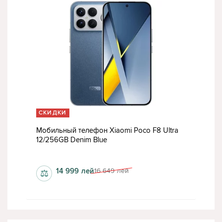
СКИДКИ
Мобильный телефон Xiaomi Poco F8 Ultra
12/256GB Denim Blue
да
1200x2608 пкс
14 999
лей
16 649
лей
⚖