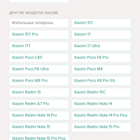
Камера для повседневной съёмки
ДРУГИЕ МОДЕЛИ XIAOMI
Poco X8 Pro Max получил основную камеру 50MP с оптической
стабилизацией и 8MP ultra-wide модуль. Такой набор подходит
Мобильные телефоны
Xiaomi 15T
для фото людей, документов, города, товаров, видео для
Xiaomi 15T Pro
Xiaomi 17
соцсетей и обычной съёмки без сложной настройки.
Xiaomi 17T
Xiaomi 17 Ultra
Память Xiaomi Poco X8 Pro Max
Xiaomi Poco C85
Xiaomi Poco F8 Pro
Xiaomi Poco X8 Pro Max 12/256GB
Версия 12/256GB подходит для активного повседневного
Xiaomi Poco F8 Ultra
Xiaomi Poco M8
использования: приложения, фото, видео, мессенджеры, игры,
Xiaomi Poco M8 Pro
Xiaomi Poco X8 Pro 5G
навигация и личные файлы.
Xiaomi Redmi 15
Xiaomi Redmi 15C
Xiaomi Poco X8 Pro Max 12/512GB
Версия 12/512GB лучше подойдёт тем, кто часто снимает видео,
Xiaomi Redmi A7 Pro
Xiaomi Redmi Note 14
хранит много фото, устанавливает игры и хочет больше
Xiaomi Redmi Note 14 Pro
Xiaomi Redmi Note 14 Pro Plus
свободного места на несколько лет.
Xiaomi Redmi Note 15
Xiaomi Redmi Note 15 Pro
Цвета Poco X8 Pro Max
Для Poco X8 Pro Max производитель указывает цвета Blue, White
Xiaomi Redmi Note 15 Pro Plus