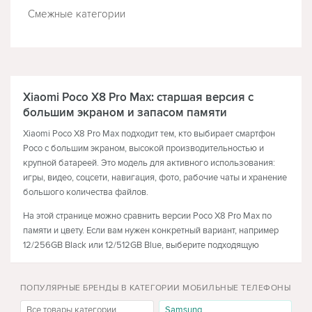
Смежные категории
ТЕЛЕВИЗОРЫ
НАУШНИКИ
Xiaomi Poco X8 Pro Max: старшая версия с
большим экраном и запасом памяти
Xiaomi Poco X8 Pro Max подходит тем, кто выбирает смартфон
Poco с большим экраном, высокой производительностью и
крупной батареей. Это модель для активного использования:
игры, видео, соцсети, навигация, фото, рабочие чаты и хранение
большого количества файлов.
На этой странице можно сравнить версии Poco X8 Pro Max по
памяти и цвету. Если вам нужен конкретный вариант, например
12/256GB Black или 12/512GB Blue, выберите подходящую
конфигурацию и проверьте цену, наличие и характеристики.
Кому подходит Poco X8 Pro Max
ПОПУЛЯРНЫЕ БРЕНДЫ В КАТЕГОРИИ МОБИЛЬНЫЕ ТЕЛЕФОНЫ
Poco X8 Pro Max стоит рассматривать пользователям, которым
Все товары категории
Samsung