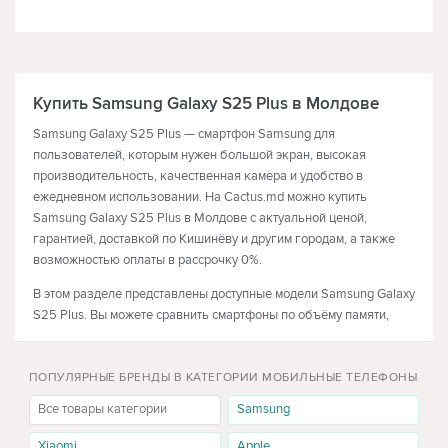
ТЕЛЕВИЗОРЫ
НАУШНИКИ
Купить Samsung Galaxy S25 Plus в Молдове
Samsung Galaxy S25 Plus — смартфон Samsung для
пользователей, которым нужен большой экран, высокая
производительность, качественная камера и удобство в
ежедневном использовании. На Cactus.md можно купить
Samsung Galaxy S25 Plus в Молдове с актуальной ценой,
гарантией, доставкой по Кишинёву и другим городам, а также
возможностью оплаты в рассрочку 0%.
В этом разделе представлены доступные модели Samsung Galaxy
S25 Plus. Вы можете сравнить смартфоны по объёму памяти,
цвету, цене и наличию, чтобы выбрать подходящий вариант для
работы, фото, видео, приложений, социальных сетей, игр и
ПОПУЛЯРНЫЕ БРЕНДЫ В КАТЕГОРИИ МОБИЛЬНЫЕ ТЕЛЕФОНЫ
повседневных задач.
Все товары категории
Samsung
Цена Samsung Galaxy S25 Plus и доступные
модели
Xiaomi
Apple