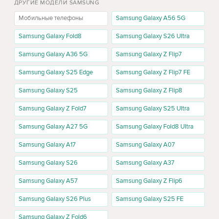
Доставка по Кишинёву и Молдове
ДРУГИЕ МОДЕЛИ SAMSUNG
Оформите заказ на Samsung Galaxy S25 Plus онлайн и выберите
Мобильные телефоны
Samsung Galaxy A56 5G
удобный способ доставки. Условия доставки, сроки и наличие
товара отображаются на странице товара и при оформлении
Samsung Galaxy Fold8
Samsung Galaxy S26 Ultra
заказа.
Samsung Galaxy A36 5G
Samsung Galaxy Z Flip7
Рассрочка 0%
Samsung Galaxy S25 Edge
Samsung Galaxy Z Flip7 FE
Для отдельных моделей Samsung Galaxy S25 Plus может быть
доступна покупка в рассрочку 0%. Это удобный способ
Samsung Galaxy S25
Samsung Galaxy Z Flip8
приобрести новый смартфон Samsung без полной оплаты всей
Samsung Galaxy Z Fold7
Samsung Galaxy S25 Ultra
суммы сразу.
Samsung Galaxy A27 5G
Samsung Galaxy Fold8 Ultra
Цвета Samsung Galaxy S25 Plus
В каталоге могут быть доступны разные цвета Samsung Galaxy
Samsung Galaxy A17
Samsung Galaxy A07
S25 Plus, включая Mint, Navy, Blue Black, Icy Blue, Silver Shadow и
Samsung Galaxy S26
Samsung Galaxy A37
другие варианты в зависимости от поставки и наличия.
Выберите цвет, который лучше подходит вашему стилю, и
Samsung Galaxy A57
Samsung Galaxy Z Flip6
проверьте актуальное наличие на странице товара.
Samsung Galaxy S26 Plus
Samsung Galaxy S25 FE
Почему стоит выбрать Samsung Galaxy S25 Plus
на Cactus.md
Samsung Galaxy Z Fold6