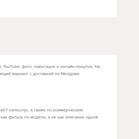
УМНЫЕ ЧАСЫ И ФИТНЕС-БРАСЛЕТЫ
ВН
 YouTube, фото, навигации и онлайн-покупок. На
дящий вариант с доставкой по Молдове.
 «a07 samsung», а также по коммерческим
 как фильтр по модели, а не как описание одной