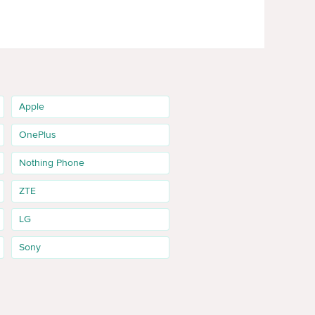
ступные варианты в каталоге: 4/64GB, 4/128GB,
ь срок поставки.
Apple
 повседневные задачи. Это вариант для тех, кому
OnePlus
Nothing Phone
ны запросы «samsung galaxy a07 4/128 gb»,
ZTE
LG
Sony
амеру. Дополнительная оперативная память помогает