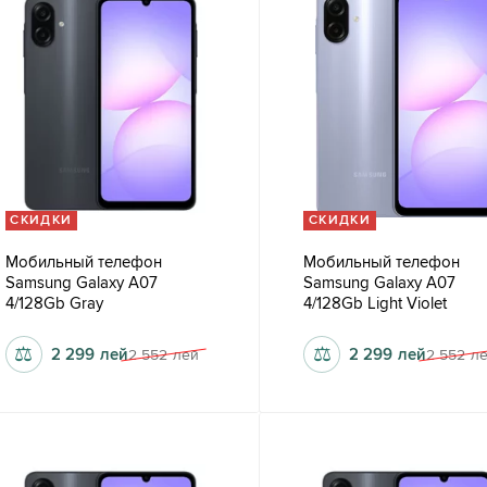
СКИДКИ
СКИДКИ
Мобильный телефон
Мобильный телефон
Samsung Galaxy A07
Samsung Galaxy A07
4/128Gb Gray
4/128Gb Light Violet
⚖
⚖
2 299
лей
2 299
лей
2 552
лей
2 552
л