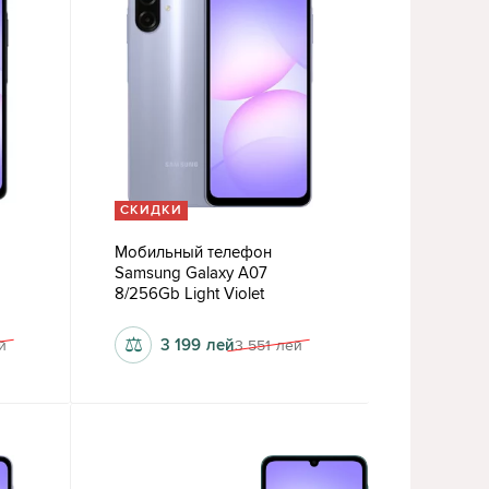
СКИДКИ
Мобильный телефон
Samsung Galaxy A07
8/256Gb Light Violet
⚖
3 199
лей
й
3 551
лей