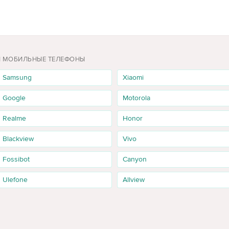
 цвета и текущего наличия. Перед оформлением заказа сравните до
 нет в наличии, можно выбрать похожую конфигурацию или уточнит
И МОБИЛЬНЫЕ ТЕЛЕФОНЫ
Samsung
Xiaomi
я: звонки, мессенджеры, браузер, банковские приложения и легкие
ng.
Google
Motorola
Realme
Honor
сли нужно больше места под приложения, фото и видео. По GSC вид
Blackview
Vivo
», поэтому эту версию важно явно упоминать на фильтре.
Fossibot
Canyon
Ulefone
Allview
использует приложения, мессенджеры, карты, социальные сети и к
ценариях.