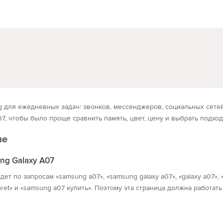
ИЗОРЫ
НАУШНИКИ
для ежедневных задач: звонков, мессенджеров, социальных сетей,
07, чтобы было проще сравнить память, цвет, цену и выбрать подхо
ве
ng Galaxy A07
ет по запросам «samsung a07», «samsung galaxy a07», «galaxy a07»,
et» и «samsung a07 купить». Поэтому эта страница должна работать