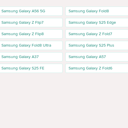
льше памяти под фото, видео, приложения и файлы. В GSC эта верс
256gb», «samsung a07 256gb» и «samsung galaxy a07 8/256gb».
Samsung Galaxy A56 5G
Samsung Galaxy Fold8
ро 5G
Samsung Galaxy Z Flip7
Samsung Galaxy S25 Edge
Samsung Galaxy Z Flip8
Samsung Galaxy Z Fold7
 5g» и «samsung a07 5g», но основные товарные страницы в выдаче
Samsung Galaxy Fold8 Ultra
Samsung Galaxy S25 Plus
ступна только 4G-версия. Правильнее указать, что покупателю стои
Samsung Galaxy A37
Samsung Galaxy A57
Samsung Galaxy S25 FE
Samsung Galaxy Z Fold6
ram, Viber, YouTube и браузера, можно рассматривать младшие верс
ования
смотреть версии 6/128GB или 8/256GB. Они дают больше запаса по 