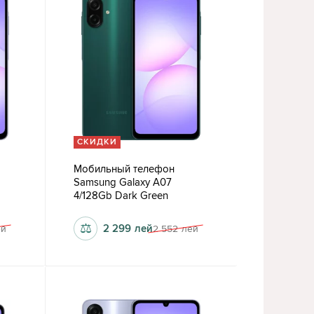
СКИДКИ
Мобильный телефон
Samsung Galaxy A07
4/128Gb Dark Green
⚖
2 299
лей
ей
2 552
лей