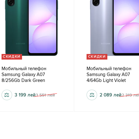
СКИДКИ
СКИДКИ
Мобильный телефон
Мобильный телефон
Samsung Galaxy A07
Samsung Galaxy A07
8/256Gb Dark Green
4/64Gb Light Violet
⚖
⚖
3 199
лей
2 089
лей
3 551
лей
2 319
ле