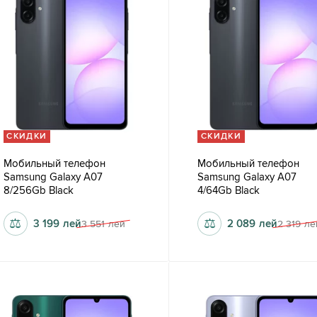
СКИДКИ
СКИДКИ
Мобильный телефон
Мобильный телефон
Samsung Galaxy A07
Samsung Galaxy A07
8/256Gb Black
4/64Gb Black
⚖
⚖
3 199
лей
2 089
лей
3 551
лей
2 319
ле