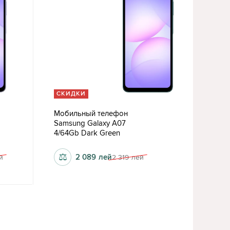
СКИДКИ
Мобильный телефон
Samsung Galaxy A07
4/64Gb Dark Green
⚖
2 089
лей
й
2 319
лей