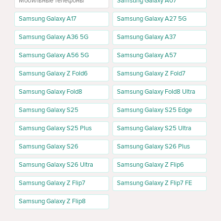
Мобильные телефоны
Samsung Galaxy A07
хватить 128GB, для большинства покупателей оптимальным
вариантом будет 256GB, а для фото, видео и большого
Samsung Galaxy A17
Samsung Galaxy A27 5G
количества файлов лучше рассмотреть 512GB.
Samsung Galaxy A36 5G
Samsung Galaxy A37
Цена Samsung Galaxy S25 FE и версии памяти
Samsung Galaxy A56 5G
Samsung Galaxy A57
Samsung Galaxy S25 FE 128GB
Samsung Galaxy Z Fold6
Samsung Galaxy Z Fold7
Версия 128GB подойдёт тем, кто использует смартфон для
стандартных задач: звонков, мессенджеров, социальных сетей,
Samsung Galaxy Fold8
Samsung Galaxy Fold8 Ultra
приложений и умеренного количества фото. Это хороший
Samsung Galaxy S25
Samsung Galaxy S25 Edge
вариант, если нужна более доступная цена на Samsung Galaxy
S25 FE.
Samsung Galaxy S25 Plus
Samsung Galaxy S25 Ultra
Samsung Galaxy S25 FE 256GB
Samsung Galaxy S26
Samsung Galaxy S26 Plus
Samsung Galaxy S25 FE 256GB — самый универсальный вариант
Samsung Galaxy S26 Ultra
Samsung Galaxy Z Flip6
для большинства пользователей. Такой объём памяти удобен
для фотографий, видео, приложений, документов и
Samsung Galaxy Z Flip7
Samsung Galaxy Z Flip7 FE
повседневного использования без быстрой нехватки
свободного места.
Samsung Galaxy Z Flip8
Samsung Galaxy S25 FE 512GB