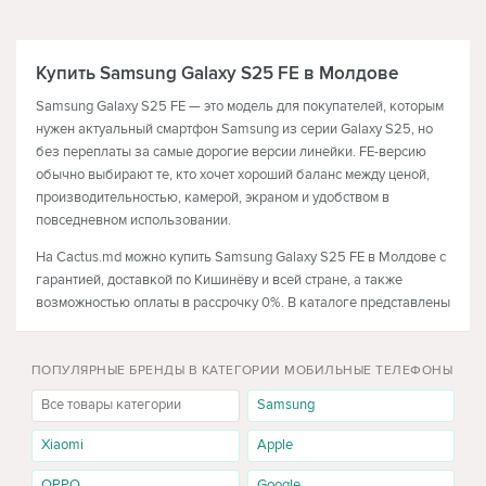
ТЕЛЕВИЗОРЫ
НАУШНИКИ
Купить Samsung Galaxy S25 FE в Молдове
Samsung Galaxy S25 FE — это модель для покупателей, которым
нужен актуальный смартфон Samsung из серии Galaxy S25, но
без переплаты за самые дорогие версии линейки. FE-версию
обычно выбирают те, кто хочет хороший баланс между ценой,
производительностью, камерой, экраном и удобством в
повседневном использовании.
На Cactus.md можно купить Samsung Galaxy S25 FE в Молдове с
гарантией, доставкой по Кишинёву и всей стране, а также
возможностью оплаты в рассрочку 0%. В каталоге представлены
разные версии по памяти и цвету, поэтому вы можете подобрать
смартфон под свои задачи и бюджет.
ПОПУЛЯРНЫЕ БРЕНДЫ В КАТЕГОРИИ МОБИЛЬНЫЕ ТЕЛЕФОНЫ
Почему стоит выбрать Galaxy S25 FE
Все товары категории
Samsung
Главная идея Samsung Galaxy S25 FE — дать покупателю
Xiaomi
Apple
смартфон из актуальной S-серии по более доступной цене. Это
не Ultra и не Plus, но именно в этом его преимущество: модель
OPPO
Google