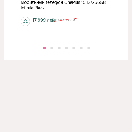
GB
Мобильный телефон OnePlus 15 12/256GB
Моб
Infinite Black
Ultra
17 999
лей
19 979
лей
⚖
⚖