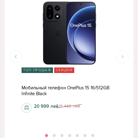
ТОП ПРОДАЖ
СКИДКИ
СК
GB
Мобильный телефон OnePlus 15 16/512GB
Моб
Infinite Black
Infin
20 999
лей
21 449
лей
⚖
⚖