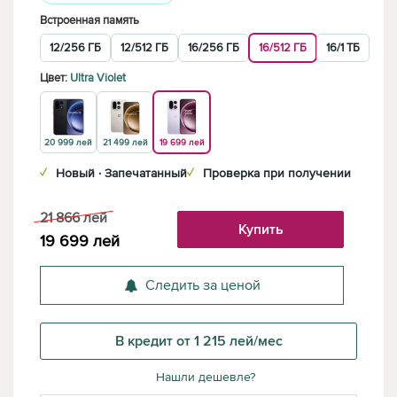
Встроенная память
12/256 ГБ
12/512 ГБ
16/256 ГБ
16/512 ГБ
16/1 ТБ
Цвет:
Ultra Violet
20 999 лей
21 499 лей
19 699 лей
✓
Новый · Запечатанный
✓
Проверка при получении
21 866
лей
Купить
19 699
лей
Следить за ценой
В кредит от 1 215 лей/мес
Нашли дешевле?