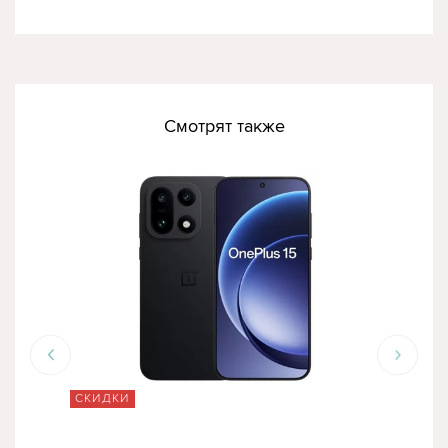
Смотрят также
СКИДКИ
СК