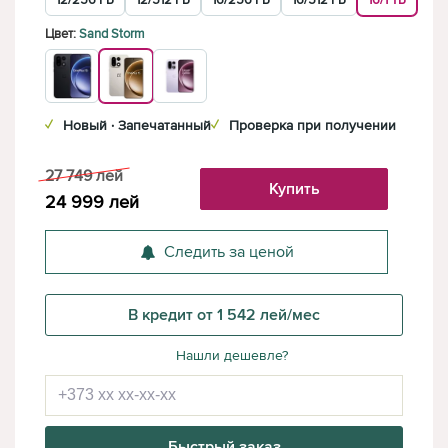
12/256 ГБ
12/512 ГБ
16/256 ГБ
16/512 ГБ
16/1 ТБ
Цвет:
Sand Storm
✓
Новый · Запечатанный
✓
Проверка при получении
27 749
лей
Купить
24 999
лей
Следить за ценой
В кредит от 1 542 лей/мес
Нашли дешевле?
Быстрый заказ