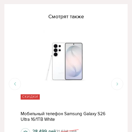
Смотрят также
СКИДКИ
СК
Мобильный телефон Samsung Galaxy S26
Моб
Ultra 16/1TB White
Ligh
28 499
лей
31 634
лей