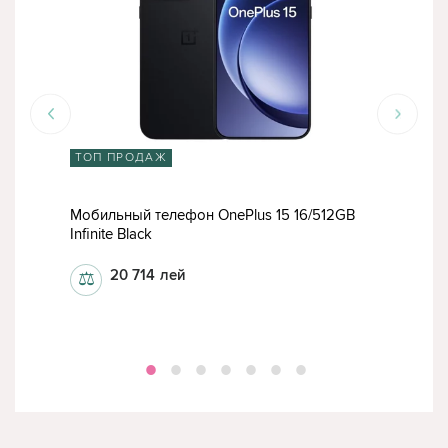
ТОП ПРОДАЖ
СК
ltra
Мобильный телефон OnePlus 15 16/512GB
Моб
Infinite Black
Infin
20 714
лей
⚖
⚖