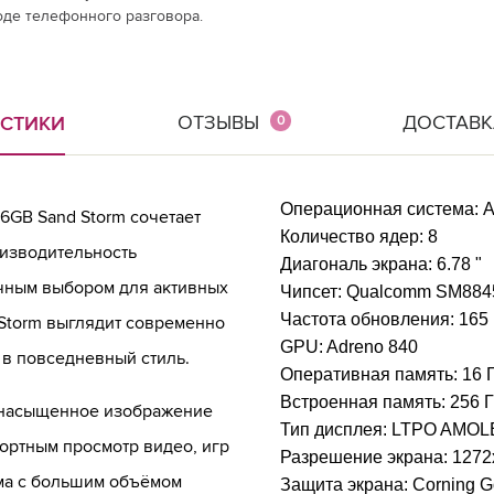
оде телефонного разговора.
ОТЗЫВЫ
ДОСТАВК
ИСТИКИ
0
Операционная система:
A
6GB Sand Storm сочетает
Количество ядер:
8
изводительность
Диагональ экрана:
6.78 "
ичным выбором для активных
Чипсет:
Qualcomm SM8845 
Частота обновления:
165
 Storm выглядит современно
GPU:
Adreno 840
 в повседневный стиль.
Оперативная память:
16 
Встроенная память:
256 
 насыщенное изображение
Тип дисплея:
LTPO AMOL
фортным просмотр видео, игр
Разрешение экрана:
1272
рма с большим объёмом
Защита экрана:
Corning Go