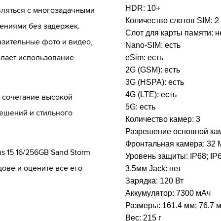
HDR:
10+
вляться с многозадачными
Количество слотов SIM:
2
ениями без задержек.
Слот для карты памяти:
н
зительные фото и видео,
Nano-SIM:
есть
елает использование
eSim:
есть
2G (GSM):
есть
3G (HSPA):
есть
4G (LTE):
есть
о сочетание высокой
5G:
есть
ешений и стильного
Количество камер:
3
Разрешение основной ка
Фронтальная камера:
32 
 15 16/256GB Sand Storm
Уровень защиты:
IP68; IP
дове и оцените все его
3.5мм Jack:
нет
Зарядка:
120 Вт
Аккумулятор:
7300 мАч
Размеры:
161.4 мм; 76.7 
Вес:
215 г