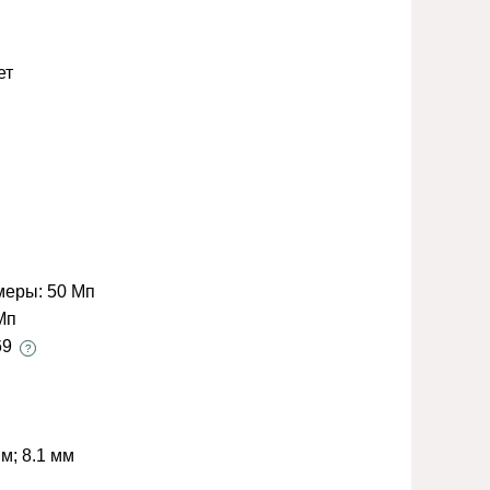
ет
меры:
50 Мп
Мп
69
?
мм; 8.1 мм