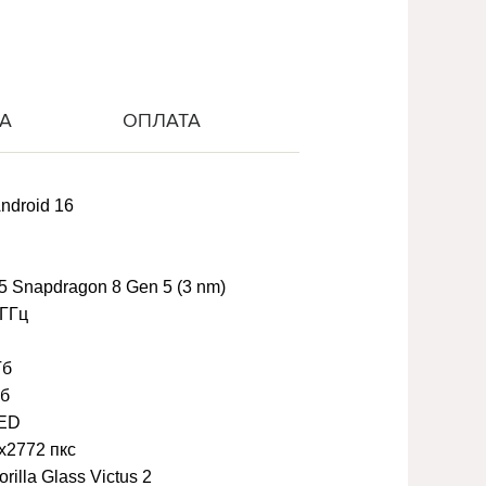
А
ОПЛАТА
ndroid 16
Snapdragon 8 Gen 5 (3 nm)
 ГГц
Гб
Гб
ED
x2772 пкс
rilla Glass Victus 2