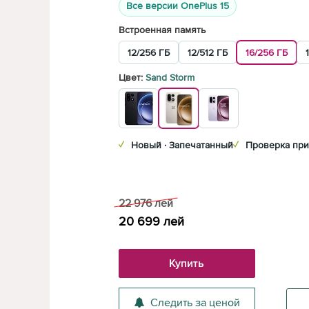
Все версии OnePlus 15
Встроенная память
12/256 ГБ
12/512 ГБ
16/256 ГБ
Цвет:
Sand Storm
✓
Новый · Запечатанный
✓
Проверка при
22 976
лей
20 699
лей
Купить
Следить за ценой