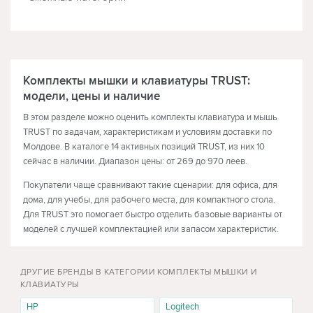
КЛАВИАТУРЫ
МЫШКИ
Комплекты мышки и клавиатуры TRUST:
модели, цены и наличие
В этом разделе можно оценить комплекты клавиатура и мышь
TRUST по задачам, характеристикам и условиям доставки по
Молдове. В каталоге 14 активных позиций TRUST, из них 10
сейчас в наличии. Диапазон цены: от 269 до 970 леев.
Покупатели чаще сравнивают такие сценарии: для офиса, для
дома, для учебы, для рабочего места, для компактного стола.
Для TRUST это помогает быстро отделить базовые варианты от
моделей с лучшей комплектацией или запасом характеристик.
Сравнение внутри бренда
ДРУГИЕ БРЕНДЫ В КАТЕГОРИИ КОМПЛЕКТЫ МЫШКИ И
Комплекты мышки и клавиатуры TRUST можно выбирать для
КЛАВИАТУРЫ
офиса, для дома, для учебы, для рабочего места, для
компактного стола. Если покупка нужна каждый день, смотрите
HP
Logitech