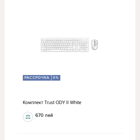
РАССРОЧКА
0%
Комплект Trust ODY II White
670
лей
⚖