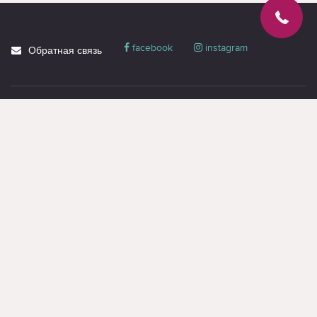
facebook
instagram
Обратная связь
О магазине
Блог
Доставка
Политика
конфиденциальности
Гарантия и сервис
Акции
Контакты
Вся информация на странице предназначена только для ознакомления и
носит справочный характер, не является публичной офертой или
коммерческим предложением. Получить оферту или коммерческое
предложение, можно только через менеджеров (даже при оформлении
заявки на сайте).
Данный сайт использует cookie-файлы, собирает данные об IP-адресе и