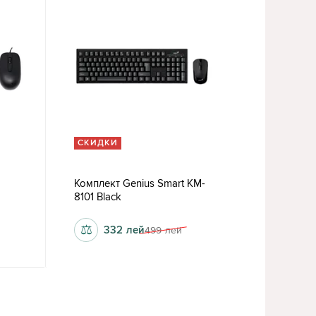
СКИДКИ
Комплект Genius Smart KM-
8101 Black
⚖
332
лей
499
лей