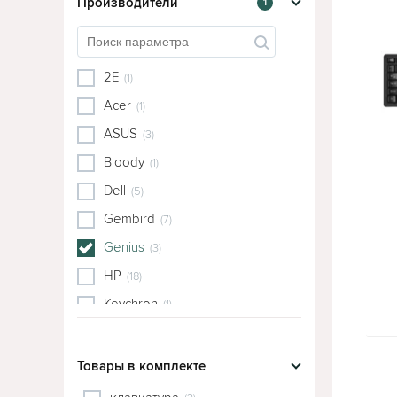
Производители
1
2E
(1)
Acer
(1)
ASUS
(3)
Bloody
(1)
Dell
(5)
Gembird
(7)
Genius
(3)
HP
(18)
Keychron
(1)
Lenovo
(6)
Logitech
(13)
Товары в комплекте
MIIIW
(1)