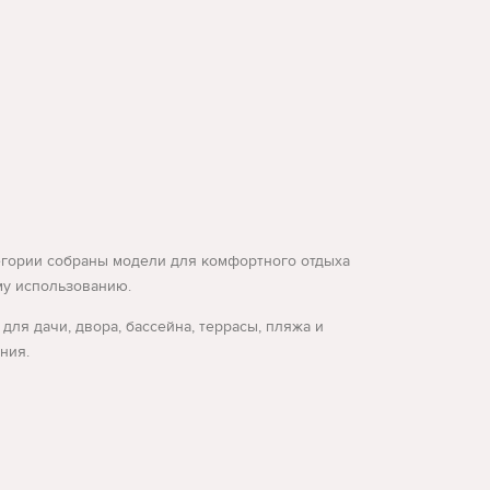
атегории собраны модели для комфортного отдыха
ому использованию.
ля дачи, двора, бассейна, террасы, пляжа и
ния.
ки. Для зоны у воды часто выбирают шезлонги
ь кресло-шезлонг для отдыха на террасе, в саду