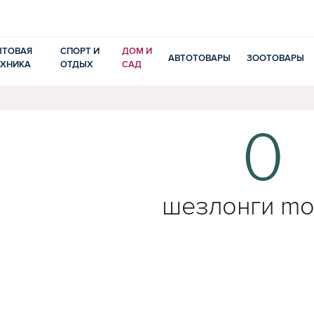
ЫТОВАЯ
СПОРТ И
ДОМ И
АВТОТОВАРЫ
ЗООТОВАРЫ
ЕХНИКА
ОТДЫХ
САД
0
шезлонги mo