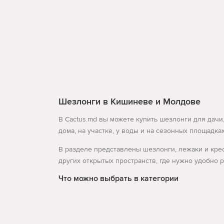
Шезлонги в Кишиневе и Молдове
В Cactus.md вы можете купить шезлонги для дачи
дома, на участке, у воды и на сезонных площадка
В разделе представлены шезлонги, лежаки и крес
других открытых пространств, где нужно удобно 
Что можно выбрать в категории
Если нужен универсальный вариант для дачи или 
для бассейна, а для более мобильного использов
или на открытой площадке.