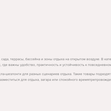
, сада, террасы, бассейна и зоны отдыха на открытом воздухе. В к
х, где важны удобство, практичность и устойчивость к повседневн
ла-шезлонги для разных сценариев отдыха. Такие товары подходят д
разместиться для отдыха, загара или спокойного времяпрепровожде
двора, стоит обратить внимание на классические шезлонги и лежа
ания подойдут складные модели. В категории также можно подобрат