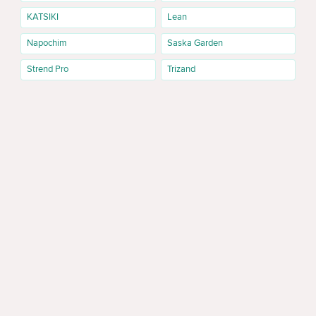
KATSIKI
Lean
Napochim
Saska Garden
Strend Pro
Trizand