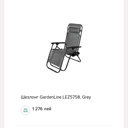
Шезлонг GardenLine LEZ5758, Grey
1 276
лей
⚖