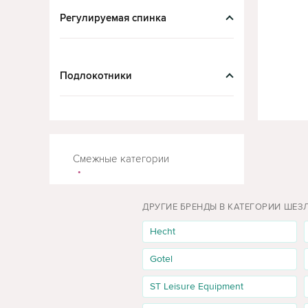
ST Leisure Equipment
(2)
Регулируемая спинка
Strend Pro
(1)
Trizand
(1)
Подлокотники
Waltz
(2)
Worker
(2)
Amazon
DP
БАСС
Смежные категории
Halmar
Tempo
ДРУГИЕ БРЕНДЫ В КАТЕГОРИИ ШЕЗ
NILS
Hecht
Mirjan24
Modern
Gotel
Mobhaus
ST Leisure Equipment
Royokamp