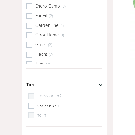
Enero Camp
(3)
FunFit
(2)
GardenLine
(1)
GoodHome
(1)
Gotel
(2)
Hecht
(7)
Jumi
(7)
KATSIKI
(1)
Lean
(1)
Тип
MultiGarden
(2)
нескладной
Napochim
(1)
складной
(1)
Saska Garden
(1)
тент
Sofotel
(2)
Springos
(2)