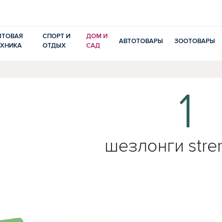
ЫТОВАЯ
СПОРТ И
ДОМ И
АВТОТОВАРЫ
ЗООТОВАРЫ
ЕХНИКА
ОТДЫХ
САД
1
шезлонги stre