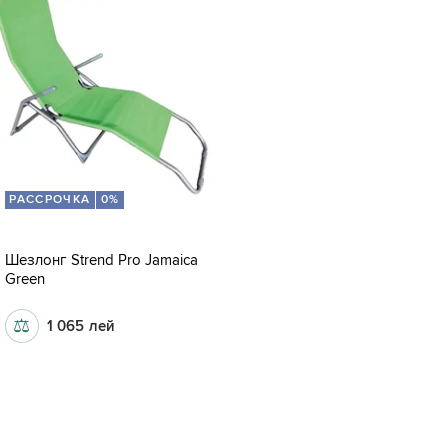
РАССРОЧКА
0%
Шезлонг Strend Pro Jamaica
Green
⚖
1 065
лей