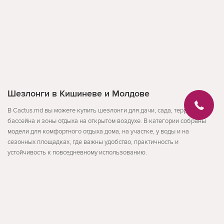
Шезлонги в Кишиневе и Молдове
В Cactus.md вы можете купить шезлонги для дачи, сада, террасы,
бассейна и зоны отдыха на открытом воздухе. В категории собраны
модели для комфортного отдыха дома, на участке, у воды и на
сезонных площадках, где важны удобство, практичность и
устойчивость к повседневному использованию.
В разделе представлены шезлонги, лежаки и кресла-шезлонги для
разных сценариев отдыха. Такие товары подходят для дачи, двора,
бассейна, террасы, пляжа и других открытых пространств, где нужно
Развернуть
удобно разместиться для отдыха, загара или спокойного
времяпрепровождения.