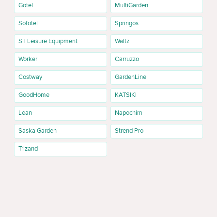
Gotel
MultiGarden
Sofotel
Springos
ST Leisure Equipment
Waltz
Worker
Carruzzo
Costway
GardenLine
GoodHome
KATSIKI
Lean
Napochim
Saska Garden
Strend Pro
Trizand