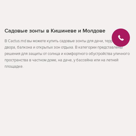
Садовые зонты в Кишиневе и Молдове
В Cactus.md вы можете купить садовые зонты для дачи, террасы,
двора, балкона и открытых зон отдыха. В категории представлены
решения для защиты от солнца и комфортного обустройства уличного
пространства в частном доме, на даче, у бассейна или на летней
площадке.
Садовый зонт подходит для отдыха на улице в теплый сезон и помогает
создать тень там, где особенно важен комфорт в дневное время.
Категория охватывает спрос по запросам «садовый зонт», «садовые
Развернуть
зонты», «зонт для террасы», «зонты для террасы» и «зонт от солнца»,
поэтому страница должна оставаться коммерческой и максимально
понятной для быстрого выбора.
Как выбрать садовый зонт
facebook
instagram
Обратная связь
При выборе важно учитывать размер зоны отдыха, формат