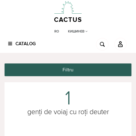
CACTUS
КИШИНЕВ
RO
CATALOG
Filtru
1
genți de voiaj cu roți deuter