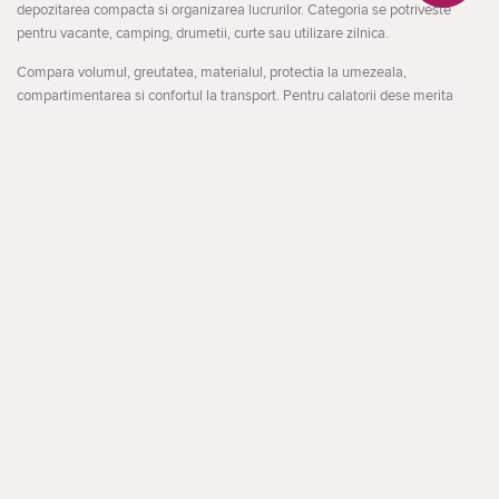
depozitarea compacta si organizarea lucrurilor. Categoria se potriveste
pentru vacante, camping, drumetii, curte sau utilizare zilnica.
Compara volumul, greutatea, materialul, protectia la umezeala,
compartimentarea si confortul la transport. Pentru calatorii dese merita
alese produse practice, rezistente si usor de depozitat.
La ce sa fii atent
Deschideți
volumul si greutatea
protectia la umezeala si uzura
transportul si depozitarea
Din Search Console apar cautari apropiate precum: geanta cu roti, geanta
facebook
instagram
pe roti, geanta de voiaj.
Apelare inversă
Aceasta structura ajuta utilizatorul sa compare mai rapid variantele si sa
ajunga la produsele potrivite.
Despre CACTUS
Blog
Livrare
Politica de confidențialitate
Garanție și condiții
Promoții