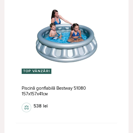
TOP VÂNZĂRI
Piscină gonflabilă Bestway 51080
157х157x41см
538
lei
⚖