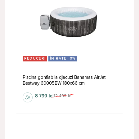
REDUCERI
ÎN RATE
0%
Piscina gonflabila djacuzi Bahamas AirJet
Bestway 60005BW 180x66 cm
8 799
lei
12 499
lei
⚖