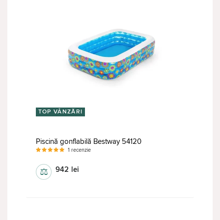
TOP VÂNZĂRI
Piscină gonflabilă Bestway 54120
1 recenzie
942
lei
⚖