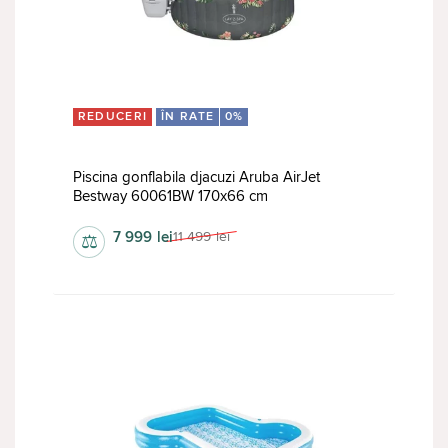
REDUCERI
ÎN RATE
0%
Piscina gonflabila djacuzi Aruba AirJet
Bestway 60061BW 170x66 cm
7 999
lei
11 499
lei
⚖