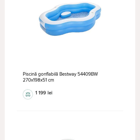
Piscină gonflabilă Bestway 54409BW
270х198х51 cm
1 199
lei
⚖