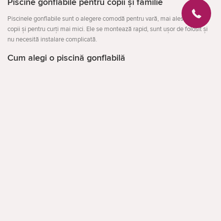
Piscine gonflabile pentru copii și familie
Piscinele gonflabile sunt o alegere comodă pentru vară, mai ales pentru
copii și pentru curți mai mici. Ele se montează rapid, sunt ușor de folosit și
nu necesită instalare complicată.
Cum alegi o piscină gonflabilă
La alegere contează dimensiunea, adâncimea, vârsta copiilor și spațiul
disponibil. Pentru copii mici sunt potrivite modelele compacte, iar pentru
familie — piscine gonflabile mai mari.
Deschideți
Piscine gonflabile Intex și Bestway
În catalogul Cactus.md găsești piscine gonflabile Intex și Bestway în diferite
dimensiuni. Poți comanda modelul potrivit pentru curte, copii sau utilizare
sezonieră cu livrare în Chișinău și în toată Moldova.
facebook
instagram
Apelare inversă
✔ Piscine gonflabile pentru copii și familie
✔ Modele Intex și Bestway
✔ Livrare în Chișinău și Moldova
Despre CACTUS
Blog
✔ Variante compacte și mari