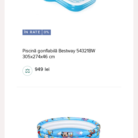
ÎN RATE
0%
Piscină gonflabilă Bestway 54321BW
305х274х46 cm
949
lei
⚖