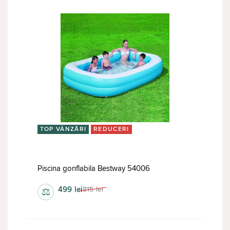
TOP VÂNZĂRI
REDUCERI
Piscina gonflabila Bestway 54006
499
lei
815
lei
⚖