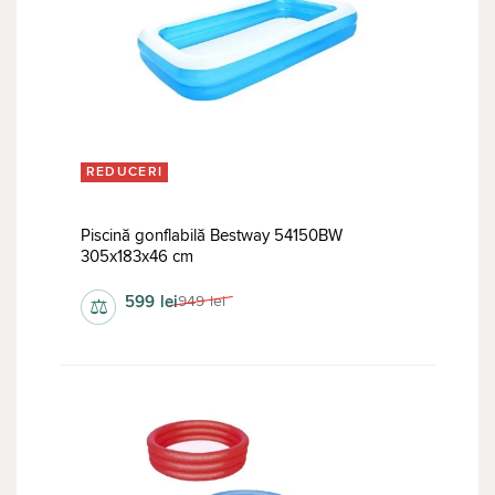
REDUCERI
Piscină gonflabilă Bestway 54150BW
305х183х46 cm
599
lei
949
lei
⚖