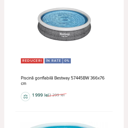
REDUCERI
ÎN RATE
0%
Piscină gonflabilă Bestway 57445BW 366x76
cm
1 999
lei
2 299
lei
⚖