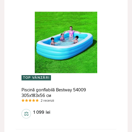
TOP VÂNZĂRI
Piscină gonflabilă Bestway 54009
305х183х56 см
2 recenzii
1 099
lei
⚖