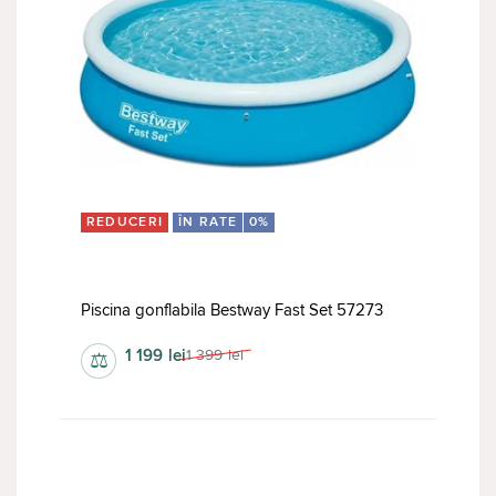
REDUCERI
ÎN RATE
0%
Piscina gonflabila Bestway Fast Set 57273
1 199
lei
1 399
lei
⚖