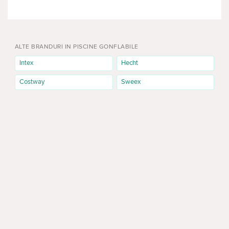
PISCINE CU CADRU
ECHIPAMENTE SI ACCESORII
ALTE BRANDURI IN PISCINE GONFLABILE
PENTRU PISCINE
Intex
Hecht
Costway
Sweex