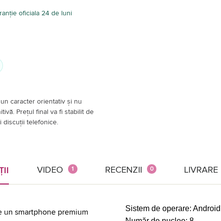
anție oficiala 24 de luni
un caracter orientativ și nu
vă. Prețul final va fi stabilit de
 discuții telefonice.
VIDEO
RECENZII
LIVRARE
ȚII
1
0
Sistem de operare:
Android
te un smartphone premium
Număr de nuclee:
8