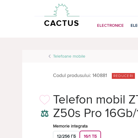
CACTUS
ELECTRONICE
EL
Telefoane mobile
Codul produsului: 140881
REDUCERI
Telefon mobil Z
Z50s Pro 16Gb/
⚖
Memorie integrata
12/256 ГБ
16/1 ТБ