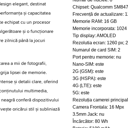
esign elegant, destinat
Chipset:
Qualcomm SM8475
 performanța și capacitatea
Frecvență de actualizare:
1
Memorie RAM:
16 GB
ste echipat cu un procesor
Memorie incorporata:
1024
ulgerătoare și o funcționare
Tip display:
AMOLED
re zilnică până la jocuri
Rezolutia ecran:
1260 px; 
Numarul de card SIM:
2
Port pentru memorie:
nu
area a mii de fotografii,
Nano-SIM:
este
2G (GSM):
este
grija lipsei de memorie.
3G (HSPA):
este
tense și detalii clare, oferind
4G (LTE):
este
conținutului multimedia,
5G:
este
neagră conferă dispozitivului
Rezoluția camerei principa
Camera Frontala:
16 Mpx
ește oricărui stil și subliniază
3.5mm Jack:
nu
Încărcător:
80 Wh