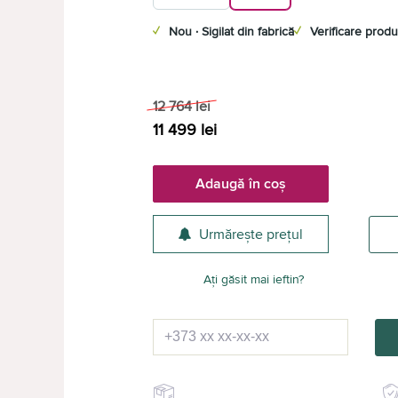
✓
Nou · Sigilat din fabrică
✓
Verificare produ
12 764
lei
11 499
lei
Adaugă în coș
Urmărește prețul
Ați găsit mai ieftin?