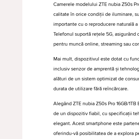
Camerele modelului ZTE nubia Z50s Pro 
calitate în orice condiții de iluminare
importante cu o reproducere naturală a 
Telefonul suportă rețele 5G, asigurând c
pentru muncă online, streaming sau co
Mai mult, dispozitivul este dotat cu fun
inclusiv senzor de amprentă și tehnologi
alături de un sistem optimizat de cons
durata de utilizare fără reîncărcare.
Alegând ZTE nubia Z50s Pro 16GB/1TB Bl
de un dispozitiv fiabil, cu specificații 
elegant. Acest smartphone este parteneru
oferindu-vă posibilitatea de a explora p