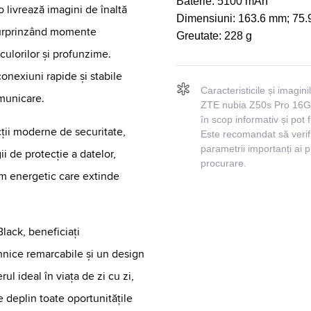
Baterie:
5100 mAh
livrează imagini de înaltă
Dimensiuni:
163.6 mm; 75.
, surprinzând momente
Greutate:
228 g
culorilor și profunzime.
onexiuni rapide și stabile
Caracteristicile și imagin
municare.
ZTE nubia Z50s Pro 16Gb
în scop informativ și pot f
cții moderne de securitate,
Este recomandat să verifi
parametrii importanți ai 
i de protecție a datelor,
procurare.
um energetic care extinde
ack, beneficiați
tehnice remarcabile și un design
l ideal în viața de zi cu zi,
e deplin toate oportunitățile