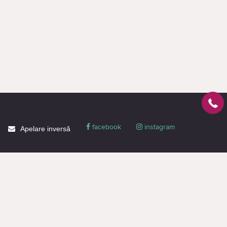
facebook
instagram
Apelare inversă
Despre CACTUS
Blog
Livrare
Politica de confidențialitate
Garanție și condiții
Promoții