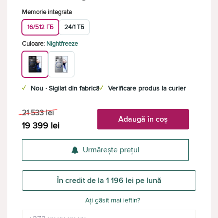
Memorie integrata
16/512 ГБ
24/1 ТБ
Culoare:
Nightfreeze
✓
Nou · Sigilat din fabrică
✓
Verificare produs la curier
21 533
lei
Adaugă în coș
19 399
lei
Urmărește prețul
În credit de la 1 196 lei pe lună
Ați găsit mai ieftin?