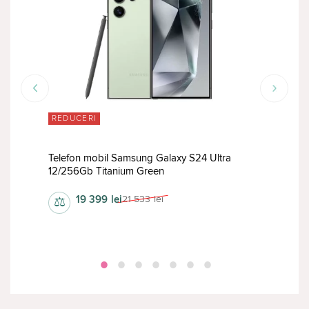
REDUCERI
RED
Telefon mobil Samsung Galaxy S24 Ultra
Tele
12/256Gb Titanium Green
12/5
19 399
lei
21 533
lei
⚖
⚖