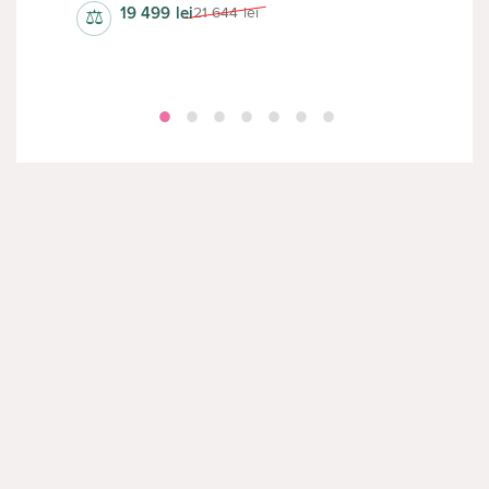
19 499
lei
21 644
lei
⚖
⚖