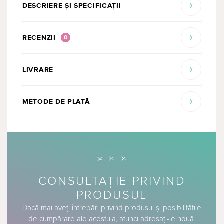
DESCRIERE ȘI SPECIFICAȚII
RECENZII
0
LIVRARE
METODE DE PLATĂ
CONSULTAȚIE PRIVIND
PRODUSUL
Dacă mai aveți întrebări privind produsul și posibilitățile
de cumpărare ale acestuia, atunci adresați-le nouă.