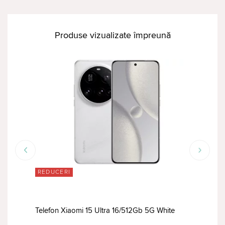
Produse vizualizate împreună
REDUCERI
RED
 5G
Tele
Telefon Xiaomi 15 Ultra 16/512Gb 5G White
12/5