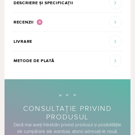
DESCRIERE ȘI SPECIFICAȚII
RECENZII
0
LIVRARE
METODE DE PLATĂ
CONSULTAȚIE PRIVIND
PRODUSUL
Dacă mai aveți întrebări privind produsul și posibilitățile
de cumpărare ale acestuia, atunci adresați-le nouă.