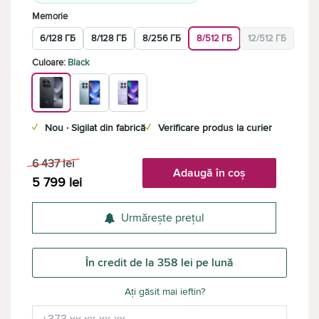
Memorie
6/128 ГБ
8/128 ГБ
8/256 ГБ
8/512 ГБ
12/512 ГБ
Culoare:
Black
✓
Nou · Sigilat din fabrică
✓
Verificare produs la curier
6 437
lei
Adaugă în coș
5 799
lei
Urmărește prețul
În credit de la 358 lei pe lună
Ați găsit mai ieftin?