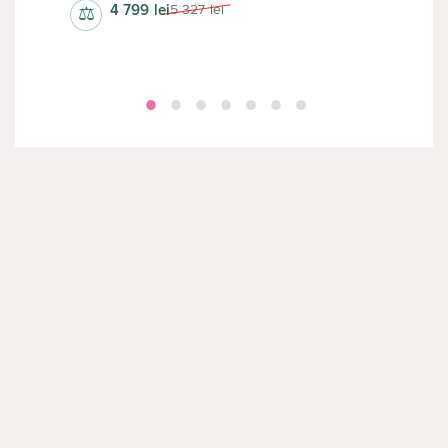
4 799
lei
5 327
lei
⚖
⚖