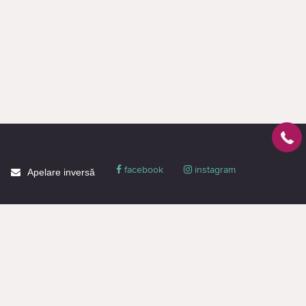
facebook
instagram
Apelare inversă
Despre CACTUS
Blog
Livrare
Politica de confidențialitate
Garanție și condiții
Promoții
Informaţie de contact