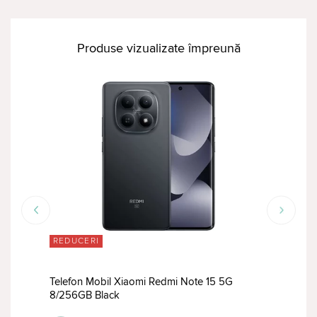
Produse vizualizate împreună
REDUCERI
RED
Telefon Mobil Xiaomi Redmi Note 15 5G
Tele
8/256GB Black
8/51