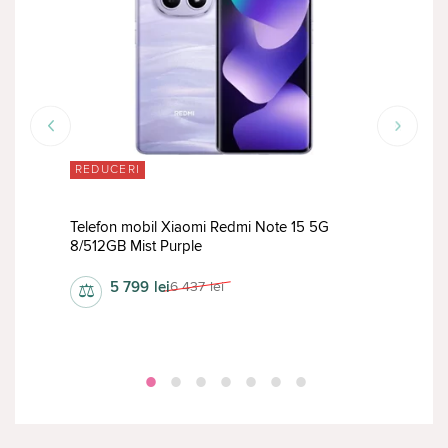
REDUCERI
RED
6GB
Telefon mobil Xiaomi Redmi Note 15 5G
Tele
8/512GB Mist Purple
12/5
5 799
lei
6 437
lei
⚖
⚖