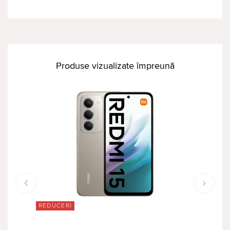
Produse vizualizate împreună
REDUCERI
TOP