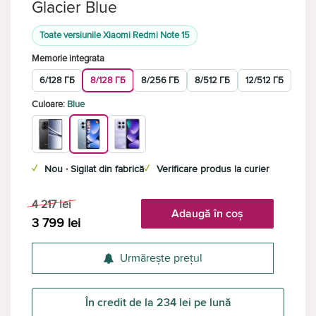
Glacier Blue
Toate versiunile Xiaomi Redmi Note 15
Memorie integrata
6/128 ГБ
8/128 ГБ
8/256 ГБ
8/512 ГБ
12/512 ГБ
Culoare:
Blue
✓
Nou · Sigilat din fabrică
✓
Verificare produs la curier
4 217
lei
Adaugă în coș
3 799
lei
Urmărește prețul
În credit de la 234 lei pe lună