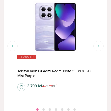
REDUCERI
RED
8GB
Telefon mobil Xiaomi Redmi Note 15 8/128GB
Mist Purple
Tele
3 799
lei
4 217
lei
⚖
⚖