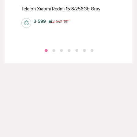
8GB
Tele
Telefon Xiaomi Redmi 15 8/256Gb Gray
Blac
3 599
lei
3 921
lei
⚖
⚖