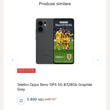
Produse similare
ÎN 
REDUCERI
56Gb
Telefon Oppo Reno 13FS 5G 8/128Gb Graphite
Tele
Grey
Blac
5 899
lei
6 548
lei
⚖
⚖