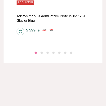
REDUCERI
RED
Telefon mobil Xiaomi Redmi Note 15 8/512GB
Tele
Glacier Blue
12/5
5 599
lei
6 215
lei
⚖
⚖