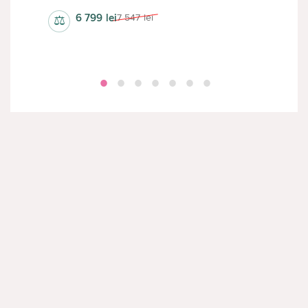
6 799
lei
7 547
lei
⚖
⚖