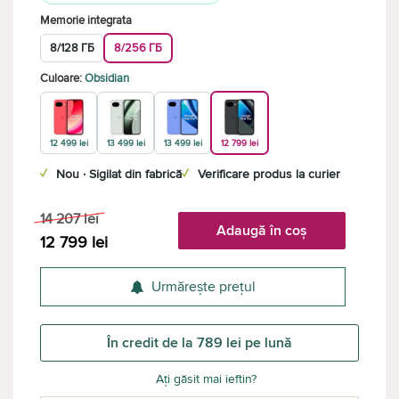
Memorie integrata
8/128 ГБ
8/256 ГБ
Culoare:
Obsidian
12 499 lei
13 499 lei
13 499 lei
12 799 lei
✓
Nou · Sigilat din fabrică
✓
Verificare produs la curier
14 207
lei
Adaugă în coș
12 799
lei
Urmărește prețul
În credit de la 789 lei pe lună
Ați găsit mai ieftin?