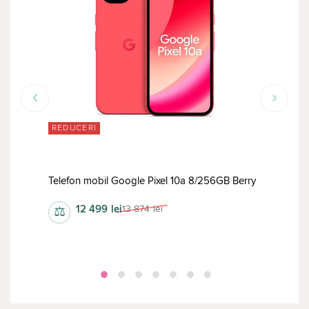
REDUCERI
TOP
Tele
6GB Fog
Telefon mobil Google Pixel 10a 8/256GB Berry
Obsi
12 499
lei
13 874
lei
⚖
⚖