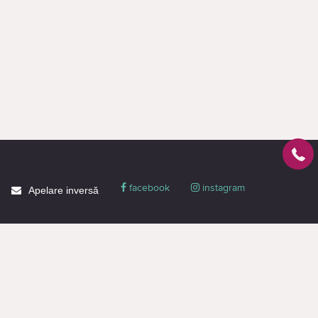
facebook
instagram
Apelare inversă
Despre CACTUS
Blog
Livrare
Politica de confidențialitate
Garanție și condiții
Promoții