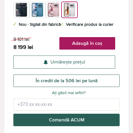
✓
Nou · Sigilat din fabrică
✓
Verificare produs la curier
9 101
lei
Adaugă în coș
8 199
lei
Urmărește prețul
În credit de la 506 lei pe lună
Ați găsit mai ieftin?
Comandă ACUM