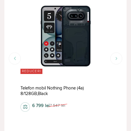
REDUCERI
RED
B
Telefon mobil Nothing Phone (4a)
Tele
8/128GB,Black
Tita
6 799
lei
7 547
lei
⚖
⚖