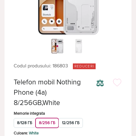
Codul produsului: 186803
REDUCERI
⚖
Telefon mobil Nothing
Phone (4a)
8/256GB,White
Memorie integrata
8/128 ГБ
8/256 ГБ
12/256 ГБ
Culoare:
White