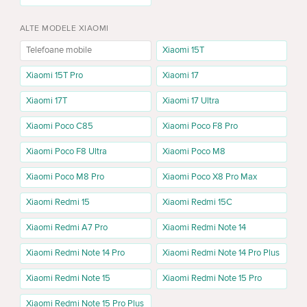
pentru fotografii zilnice, documente, produse, oraș, oameni și video
pentru rețele sociale.
ALTE MODELE XIAOMI
Memorie Xiaomi Poco X8 Pro 5G
Telefoane mobile
Xiaomi 15T
Xiaomi Poco X8 Pro 5G 8/256GB
Xiaomi 15T Pro
Xiaomi 17
Versiunea 8/256GB este potrivită pentru utilizare normală: aplicații,
Xiaomi 17T
Xiaomi 17 Ultra
mesaje, poze, video, browser, navigație și social media.
Xiaomi Poco C85
Xiaomi Poco F8 Pro
Xiaomi Poco X8 Pro 5G 12/512GB
Xiaomi Poco F8 Ultra
Xiaomi Poco M8
Versiunea 12/512GB este mai potrivită pentru jocuri, video, multe
poze, fișiere de lucru și folosire pe termen lung fără curățarea
Xiaomi Poco M8 Pro
Xiaomi Poco X8 Pro Max
frecventă a memoriei.
Xiaomi Redmi 15
Xiaomi Redmi 15C
Culori Poco X8 Pro 5G
Xiaomi Redmi A7 Pro
Xiaomi Redmi Note 14
Pentru Poco X8 Pro sunt relevante culorile Black, Mint Green și
White. Disponibilitatea fiecărei culori depinde de memoria aleasă și
Xiaomi Redmi Note 14 Pro
Xiaomi Redmi Note 14 Pro Plus
de stocul curent.
Xiaomi Redmi Note 15
Xiaomi Redmi Note 15 Pro
Xiaomi Poco X8 Pro și Poco X8 Pro Max
Xiaomi Redmi Note 15 Pro Plus