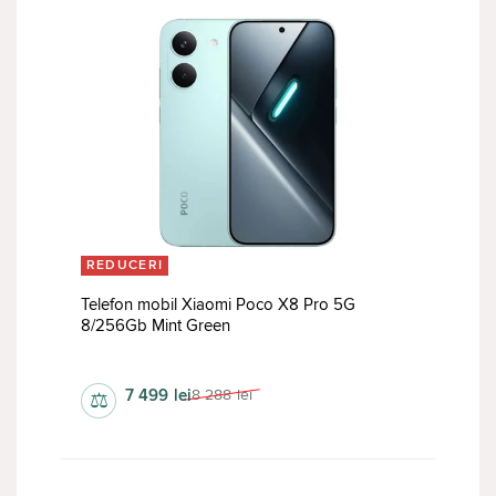
REDUCERI
Telefon mobil Xiaomi Poco X8 Pro 5G
8/256Gb Mint Green
1268х2756 px
7 499
lei
8 288
lei
⚖