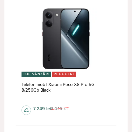
TOP VÂNZĂRI
REDUCERI
Telefon mobil Xiaomi Poco X8 Pro 5G
8/256Gb Black
1268х2756 px
7 249
lei
8 046
lei
⚖