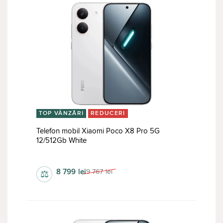
TOP VÂNZĂRI
REDUCERI
Telefon mobil Xiaomi Poco X8 Pro 5G
12/512Gb White
1268х2756 px
8 799
lei
9 767
lei
⚖