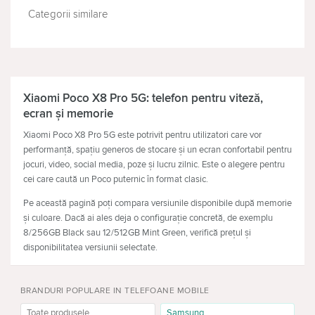
Categorii similare
TELEVIZOARE
CĂŞTI
Xiaomi Poco X8 Pro 5G: telefon pentru viteză,
ecran și memorie
Xiaomi Poco X8 Pro 5G este potrivit pentru utilizatori care vor
performanță, spațiu generos de stocare și un ecran confortabil pentru
jocuri, video, social media, poze și lucru zilnic. Este o alegere pentru
cei care caută un Poco puternic în format clasic.
Pe această pagină poți compara versiunile disponibile după memorie
și culoare. Dacă ai ales deja o configurație concretă, de exemplu
8/256GB Black sau 12/512GB Mint Green, verifică prețul și
disponibilitatea versiunii selectate.
Cui i se potrivește Poco X8 Pro 5G
BRANDURI POPULARE IN TELEFOANE MOBILE
Poco X8 Pro 5G este potrivit pentru utilizare activă: aplicații, jocuri,
video, navigație, mesagerie, fotografii, clipuri scurte și fișiere
Toate produsele
Samsung