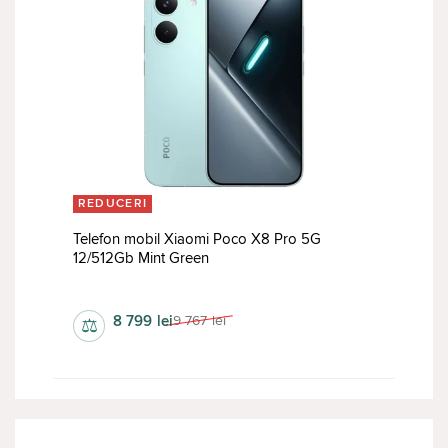
REDUCERI
Telefon mobil Xiaomi Poco X8 Pro 5G
12/512Gb Mint Green
1268х2756 px
8 799
lei
9 767
lei
⚖