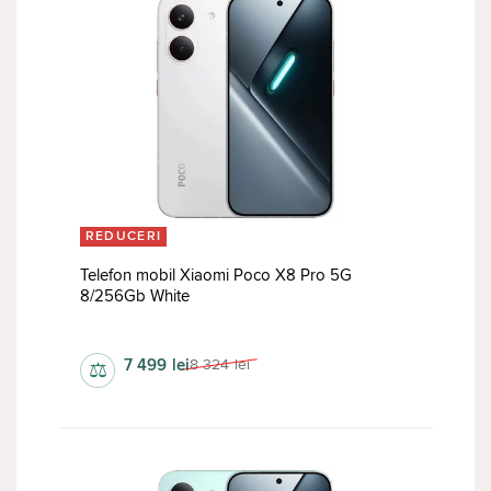
REDUCERI
Telefon mobil Xiaomi Poco X8 Pro 5G
8/256Gb White
1268х2756 px
7 499
lei
8 324
lei
⚖