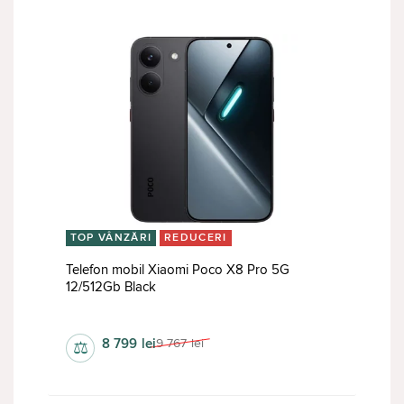
TOP VÂNZĂRI
REDUCERI
Telefon mobil Xiaomi Poco X8 Pro 5G
12/512Gb Black
1268х2756 px
8 799
lei
9 767
lei
⚖