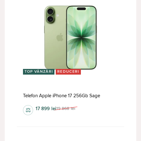
TOP VÂNZĂRI
REDUCERI
Telefon Apple iPhone 17 256Gb Sage
17 899
lei
19 868
lei
⚖