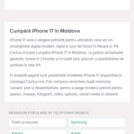
TELEVIZOARE
CĂŞTI
Cumpără iPhone 17 în Moldova
iPhone 17 este o alegere potrivită pentru utilizatorii care vor un
smartphone Apple modern, rapid și ușor de folosit în fiecare zi. Pe
Cactus.md poți cumpăra iPhone 17 în Moldova, cu prețuri actualizate,
garanție, livrare în Chișinău și în toată țara, precum și posibilitatea de
achitare în rate 0%.
În această pagină sunt prezentate modelele iPhone 17 disponibile în
catalogul Cactus.md. Poți compara variantele după memorie,
culoare, preț și disponibilitate, pentru a alege modelul potrivit pentru
apeluri, mesaje, fotografii, video, aplicații, social media și utilizare
zilnică.
Preț iPhone 17 și modele disponibile
BRANDURI POPULARE IN TELEFOANE MOBILE
Toate produsele
Samsung
iPhone 17 256GB
Versiunea iPhone 17 256GB este potrivită pentru utilizatorii care vor
Xiaomi
Apple