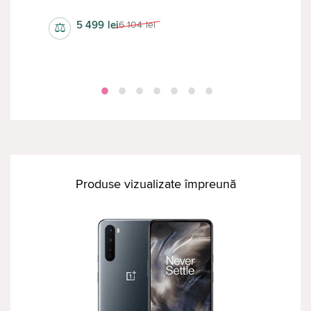
5 499
lei
6 104
lei
⚖
⚖
Produse vizualizate împreună