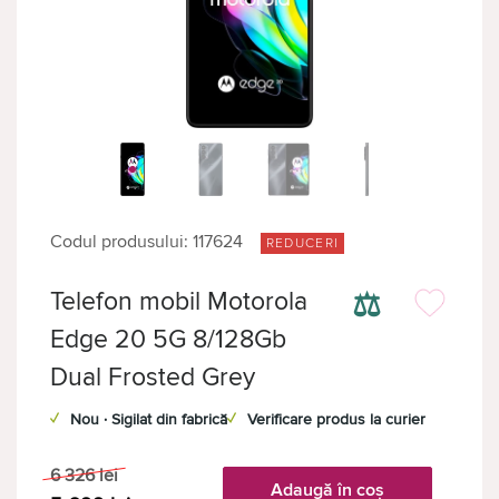
Codul produsului: 117624
REDUCERI
⚖
Telefon mobil Motorola
Edge 20 5G 8/128Gb
Dual Frosted Grey
✓
Nou · Sigilat din fabrică
✓
Verificare produs la curier
6 326
lei
Adaugă în coș