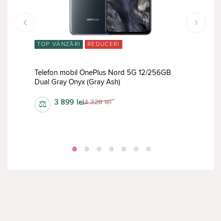
TOP VÂNZĂRI
REDUCERI
RED
m
Telefon mobil OnePlus Nord 5G 12/256GB
Tele
Dual Gray Onyx (Gray Ash)
8/2
3 899
lei
4 328
lei
⚖
⚖