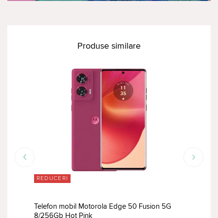
Produse similare
REDUCERI
RED
G
Telefon mobil Motorola Edge 50 Fusion 5G
Tele
8/256Gb Hot Pink
12/2