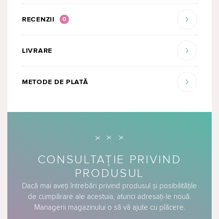
RECENZII
0
LIVRARE
METODE DE PLATĂ
CONSULTAȚIE PRIVIND
PRODUSUL
Dacă mai aveți întrebări privind produsul și posibilitățile
de cumpărare ale acestuia, atunci adresați-le nouă.
Managerii magazinului o să vă ajute cu plăcere.