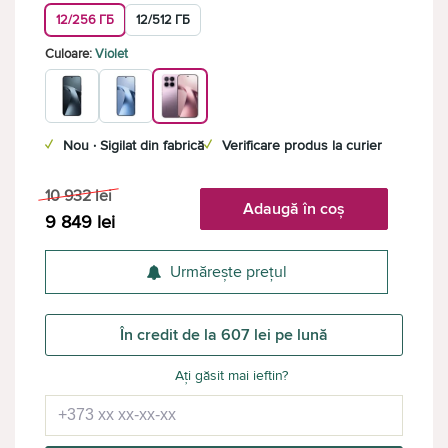
12/256 ГБ
12/512 ГБ
Culoare:
Violet
✓
Nou · Sigilat din fabrică
✓
Verificare produs la curier
10 932
lei
Adaugă în coș
9 849
lei
Urmărește prețul
În credit de la 607 lei pe lună
Ați găsit mai ieftin?