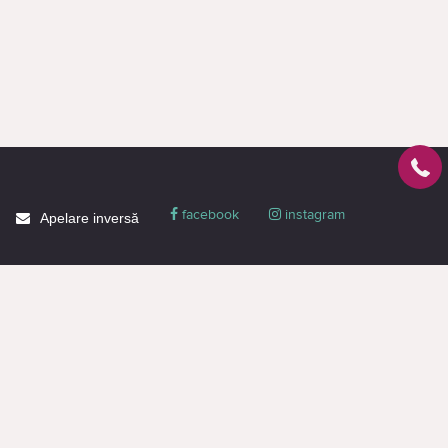
facebook
instagram
Apelare inversă
Despre CACTUS
Blog
Livrare
Politica de confidențialitate
Garanție și condiții
Promoții
Informaţie de contact