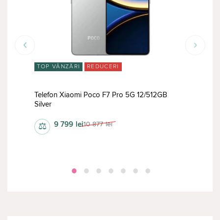
TOP VÂNZĂRI
REDUCERI
RED
G
Telefon Xiaomi Poco F7 Pro 5G 12/512GB
Tele
Silver
12/5
9 799
lei
10 877
lei
⚖
⚖