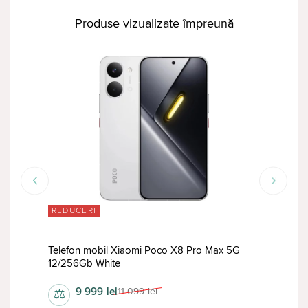
Produse vizualizate împreună
REDUCERI
RED
Telefon mobil Xiaomi Poco X8 Pro Max 5G
Tele
12/256Gb White
12/5
9 999
lei
11 099
lei
⚖
⚖