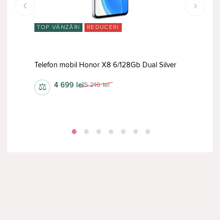
TOP VÂNZĂRI
REDUCERI
RED
Gb
Tele
Telefon mobil Honor X8 6/128Gb Dual Silver
Dual
4 699
lei
5 216
lei
⚖
⚖