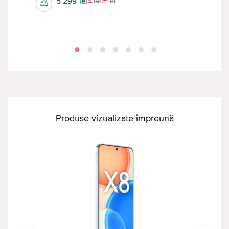
5 299
lei
5 882
lei
⚖
⚖
Produse vizualizate împreună