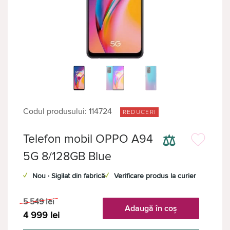
Codul produsului: 114724
REDUCERI
⚖
Telefon mobil OPPO A94
5G 8/128GB Blue
✓
Nou · Sigilat din fabrică
✓
Verificare produs la curier
5 549
lei
Adaugă în coș
4 999
lei