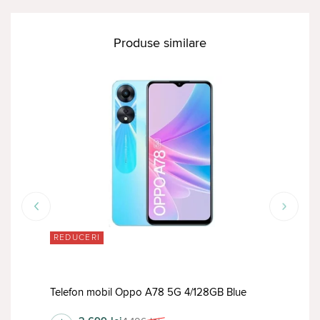
Produse similare
REDUCERI
TOP
Tele
Telefon mobil Oppo A78 5G 4/128GB Blue
Blac