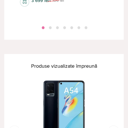
3 699
lei
4 106
lei
⚖
⚖
Produse vizualizate împreună