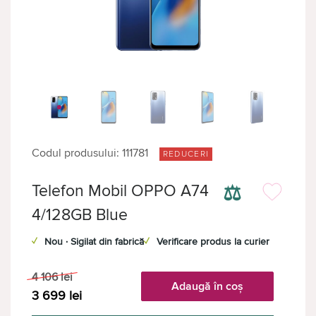
Codul produsului: 111781
REDUCERI
⚖
Telefon Mobil OPPO A74
4/128GB Blue
✓
Nou · Sigilat din fabrică
✓
Verificare produs la curier
4 106
lei
Adaugă în coș
3 699
lei