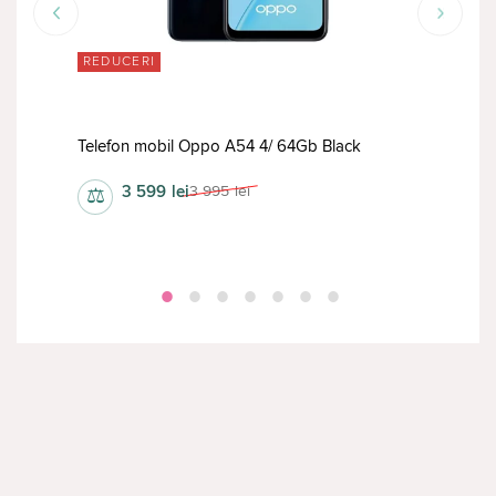
REDUCERI
RED
Tele
reen
Telefon mobil Oppo A54 4/ 64Gb Black
Whit
3 599
lei
3 995
lei
⚖
⚖