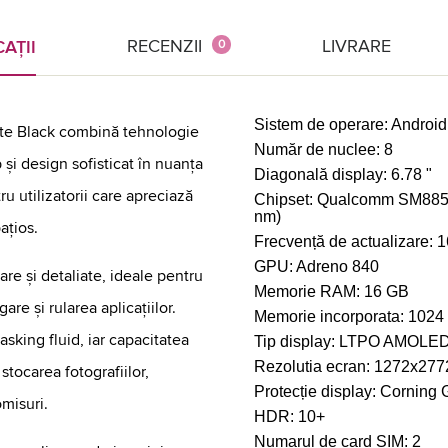
RECENZII
LIVRARE
AȚII
0
Sistem de operare:
Android
nite Black combină tehnologie
Număr de nuclee:
8
și design sofisticat în nuanța
Diagonală display:
6.78 "
ru utilizatorii care apreciază
Chipset:
Qualcomm SM8850-
nm)
ațios.
Frecvență de actualizare:
1
GPU:
Adreno 840
are și detaliate, ideale pentru
Memorie RAM:
16 GB
re și rularea aplicațiilor.
Memorie incorporata:
1024
king fluid, iar capacitatea
Tip display:
LTPO AMOLE
Rezolutia ecran:
1272x277
stocarea fotografiilor,
Protecție display:
Corning G
omisuri.
HDR:
10+
Numarul de card SIM:
2