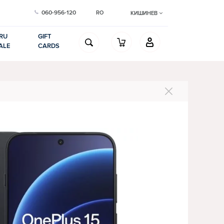
060-956-120
RO
КИШИНЕВ
RU
GIFT
ALE
CARDS