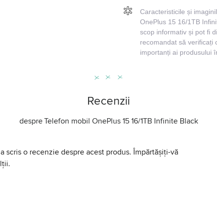
Caracteristicile și imagin
OnePlus 15 16/1TB Infinit
scop informativ și pot fi d
recomandat să verificați 
importanți ai produsului 
Recenzii
despre
Telefon mobil OnePlus 15 16/1TB Infinite Black
a scris o recenzie despre acest produs. Împărtășiți-vă
ții.