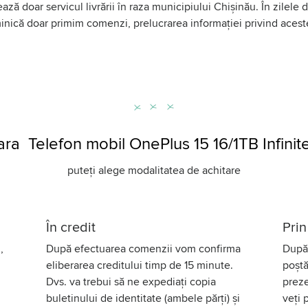
ază doar servicul livrării în raza municipiului Chișinău. În zilele
uminică doar primim comenzi, prelucrarea informației privind aces
a Telefon mobil OnePlus 15 16/1TB Infinit
puteți alege modalitatea de achitare
În credit
Prin
,
După efectuarea comenzii vom confirma
După 
eliberarea creditului timp de 15 minute.
poștă
Dvs. va trebui să ne expediați copia
preze
buletinului de identitate (ambele părți) și
veți 