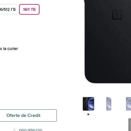
16/512 ГБ
16/1 ТБ
s la curier
Oferte de Credit
060-956-120