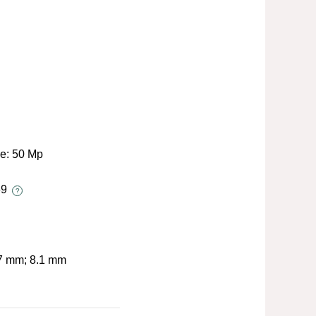
le:
50 Mp
69
?
7 mm; 8.1 mm