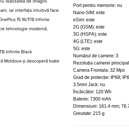
ru realizarea de imagini
Port pentru memorie:
nu
ii, iar interfața intuitivă face
Nano-SIM:
este
 OnePlus 15 16/1TB Infinite
eSim:
este
2G (GSM):
este
ntre tehnologie modernă,
3G (HSPA):
este
4G (LTE):
este
5G:
este
B Infinite Black
Numărul de camere:
3
ată Moldova și descoperă toate
Rezoluția camerei principa
Camera Frontala:
32 Mpx
Grad de protecție:
IP68; IP
3.5mm Jack:
nu
Încărcător:
120 Wh
Baterie:
7300 mAh
Dimensiuni:
161.4 mm; 76.
Greutate:
215 g