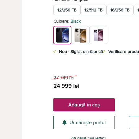
12/256 ГБ
12/512 ГБ
16/256 ГБ
Culoare:
Black
✓
Nou · Sigilat din fabrică
✓
Verificare produ
27 749
lei
24 999
lei
Adaugă în coș
Urmărește prețul
Ați găsit mai ieftin?