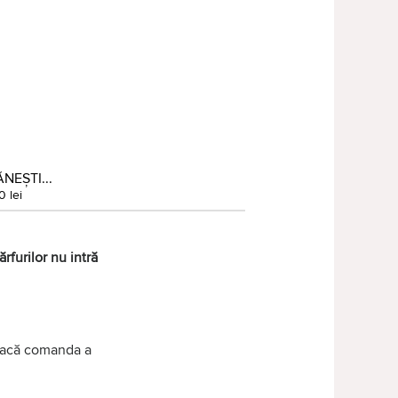
NEȘTI...
0 lei
rfurilor nu intră
 dacă comanda a