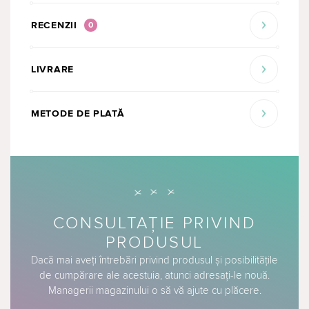
RECENZII
0
LIVRARE
METODE DE PLATĂ
CONSULTAȚIE PRIVIND
PRODUSUL
Dacă mai aveți întrebări privind produsul și posibilitățile
de cumpărare ale acestuia, atunci adresați-le nouă.
Managerii magazinului o să vă ajute cu plăcere.