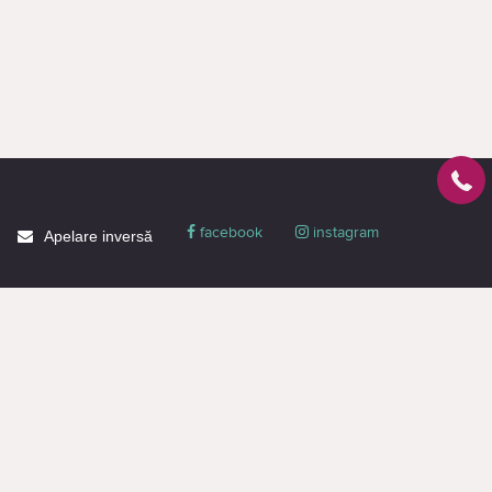
facebook
instagram
Apelare inversă
Despre CACTUS
Blog
Livrare
Politica de confidențialitate
Garanție și condiții
Promoții
Informaţie de contact