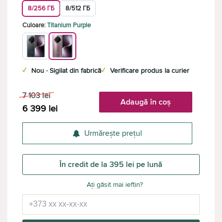
8/256 ГБ
8/512 ГБ
Culoare:
Titanium Purple
✓
Nou · Sigilat din fabrică
✓
Verificare produs la curier
7 103
lei
Adaugă în coș
6 399
lei
Urmărește prețul
În credit de la 395 lei pe lună
Ați găsit mai ieftin?