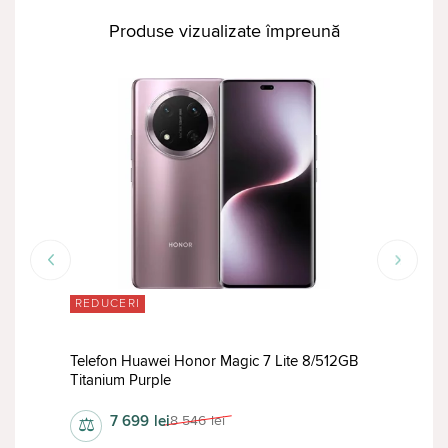
Produse vizualizate împreună
REDUCERI
RED
B
Telefon Huawei Honor Magic 7 Lite 8/512GB
Tele
Titanium Purple
Dual
7 699
lei
8 546
lei
⚖
⚖