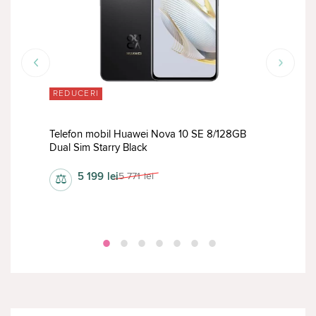
REDUCERI
RED
GB
Telefon mobil Huawei Nova 10 SE 8/128GB
Tele
Dual Sim Starry Black
Dual
5 199
lei
5 771
lei
⚖
⚖