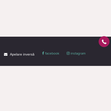
facebook
instagram
Apelare inversă
Despre CACTUS
Blog
Livrare
Politica de confidențialitate
Garanție și condiții
Promoții
Informaţie de contact