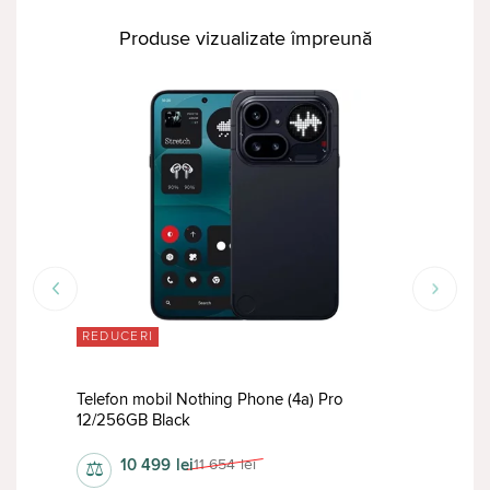
Produse vizualizate împreună
REDUCERI
RED
256GB
Telefon mobil Nothing Phone (4a) Pro
Tele
12/256GB Black
Blac
10 499
lei
11 654
lei
⚖
⚖