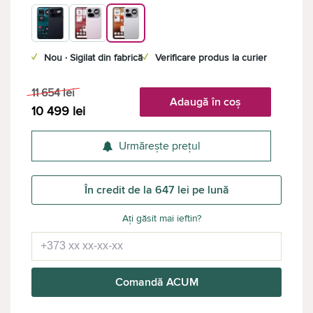
✓
Nou · Sigilat din fabrică
✓
Verificare produs la curier
11 654
lei
Adaugă în coș
10 499
lei
Urmărește prețul
În credit de la 647 lei pe lună
Ați găsit mai ieftin?
Comandă ACUM