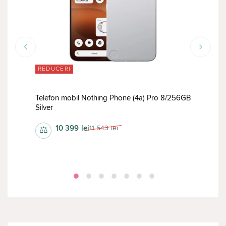
REDUCERI
RED
256GB
Telefon mobil Nothing Phone (4a) Pro 8/256GB
Tele
Silver
Pink
10 399
lei
11 543
lei
⚖
⚖