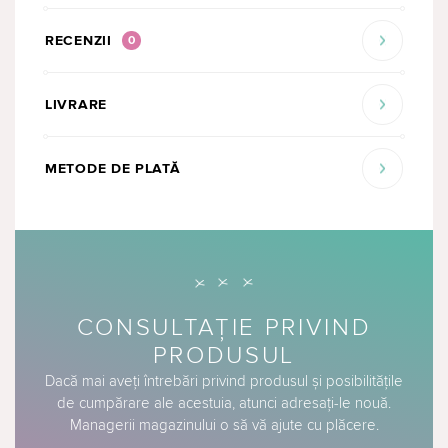
RECENZII
0
LIVRARE
METODE DE PLATĂ
CONSULTAȚIE PRIVIND
PRODUSUL
Dacă mai aveți întrebări privind produsul și posibilitățile
de cumpărare ale acestuia, atunci adresați-le nouă.
Managerii magazinului o să vă ajute cu plăcere.