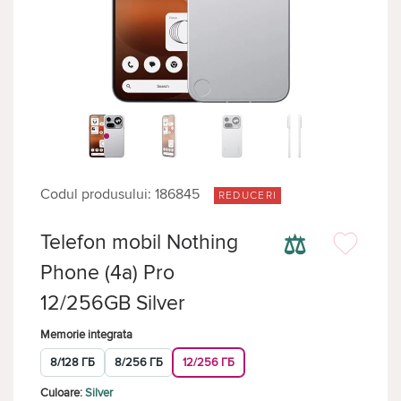
Codul produsului: 186845
REDUCERI
⚖
Telefon mobil Nothing
Phone (4a) Pro
12/256GB Silver
Memorie integrata
8/128 ГБ
8/256 ГБ
12/256 ГБ
Culoare:
Silver