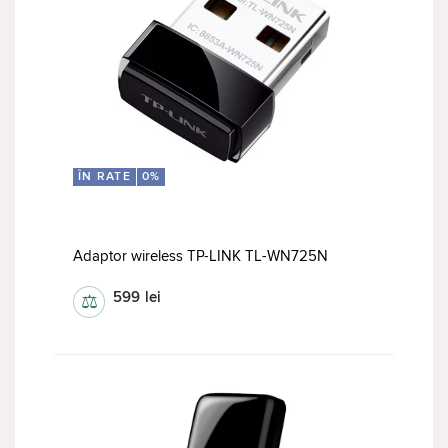
ÎN RATE
0%
Adaptor wireless TP-LINK TL-WN725N
599
lei
⚖