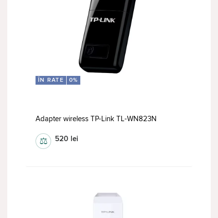
ÎN RATE
0%
Adapter wireless TP-Link TL-WN823N
520
lei
⚖