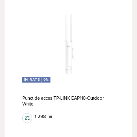
ÎN RATE
0%
Punct de acces TP-LINK EAP110-Outdoor
White
1 298
lei
⚖