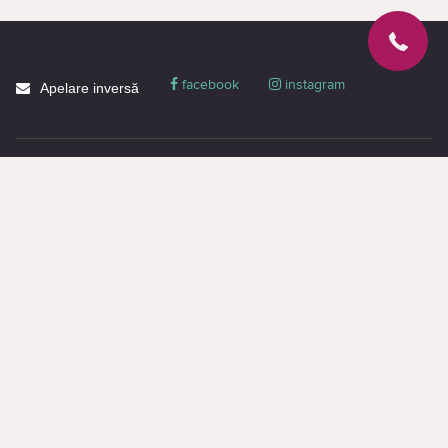
facebook
instagram
Apelare inversă
Despre CACTUS
Blog
Livrare
Politica de confidențialitate
Garanție și condiții
Promoții
Informaţie de contact
Toată informația de pe pagină este destinată doar pentru familiarizare și are
un caracter informativ, nu constituie o ofertă publică sau o propunere
comercială. Puteți obține o ofertă sau o propunere comercială doar prin
intermediul managerilor (chiar și atunci când faceți o cerere pe site).
Acest site utilizează fișiere cookie, colectează date despre adresa IP și