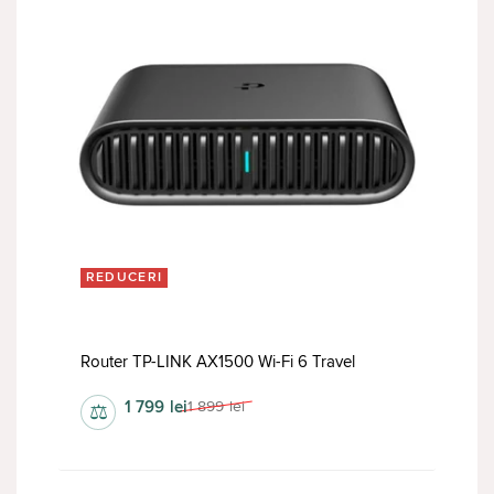
REDUCERI
Router TP-LINK AX1500 Wi-Fi 6 Travel
1 799
lei
1 899
lei
⚖