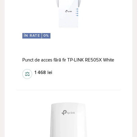
ÎN RATE
0%
Punct de acces fără fir TP-LINK RE505X White
1 468
lei
⚖