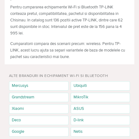
Pentru cumpararea echipamente Wi-Fi si Bluetooth TP-LINK
conteaza pretul, compatibilitatea, pachetul si disponibilitatea in
Chisinau. In catalog sunt 136 pozitii active TP-LINK, dintre care 62
sunt disponibile in stoc. Intervalul de pret este de la 156 pana la 4
995 lei.
Cumparatorii compara des scenarii precum: wireless. Pentru TP-
LINK, acest lucru ajuta sa separi variantele de baza de modelele cu
pachet sau caracteristici mai bune.
Scenarii de utilizare
ALTE BRANDURI IN ECHIPAMENT WI-FI SI BLUETOOTH
Echipament Wi-Fi si Bluetooth TP-LINK pot fi alese pentru PC, pentru
laptop, pentru retea, pentru Bluetooth, pentru casa. Pentru utilizare
Mercusys
Ubiquiti
zilnica verifica confortul si fiabilitatea; pentru un dispozitiv anume,
Grandstream
MikroTik
incepe cu compatibilitatea.
Xiaomi
ASUS
Ce influenteaza pretul
standard: determina compatibilitatea si scenariul principal de
Deco
D-link
utilizare.
Google
viteza: influenteaza confortul, durata de utilizare si lucrul zilnic.
Netis
banda: merita comparat inainte de cumparare cand exista