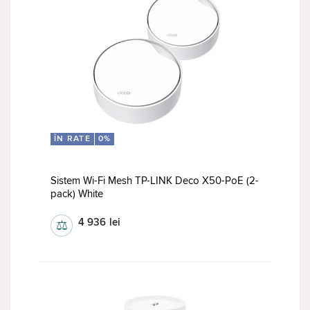
ÎN RATE
0%
Sistem Wi-Fi Mesh TP-LINK Deco X50-PoE (2-
pack) White
4 936
lei
⚖