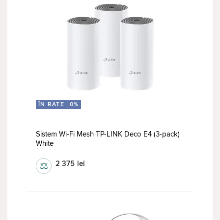
ÎN RATE
0%
Sistem Wi-Fi Mesh TP-LINK Deco E4 (3-pack)
White
2 375
lei
⚖