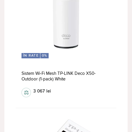
ÎN RATE
0%
Sistem Wi-Fi Mesh TP-LINK Deco X50-
Outdoor (1-pack) White
3 067
lei
⚖