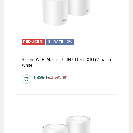
REDUCERI
ÎN RATE
0%
Sistem Wi-Fi Mesh TP-LINK Deco X10 (2-pack)
White
1 999
lei
2 299
lei
⚖