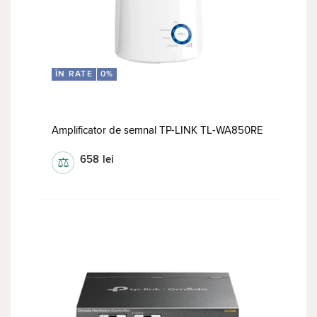
ÎN RATE
0%
Amplificator de semnal TP-LINK TL-WA850RE
658
lei
⚖