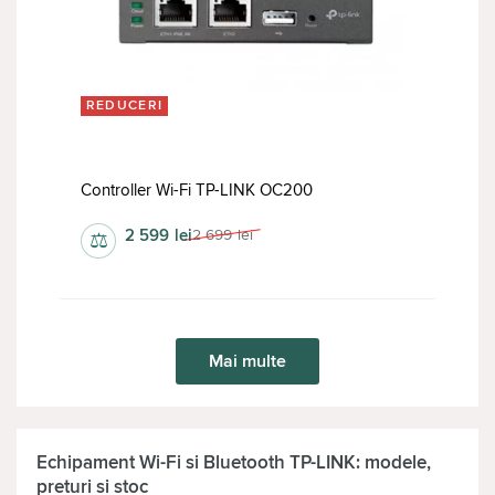
REDUCERI
Controller Wi-Fi TP-LINK OC200
2 599
lei
2 699
lei
⚖
Mai multe
Echipament Wi-Fi si Bluetooth TP-LINK: modele,
preturi si stoc