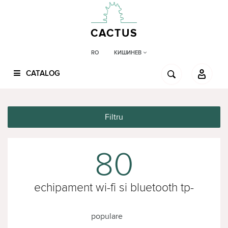
CACTUS
КИШИНЕВ
RO
CATALOG
Filtru
80
echipament wi-fi si bluetooth tp-
link