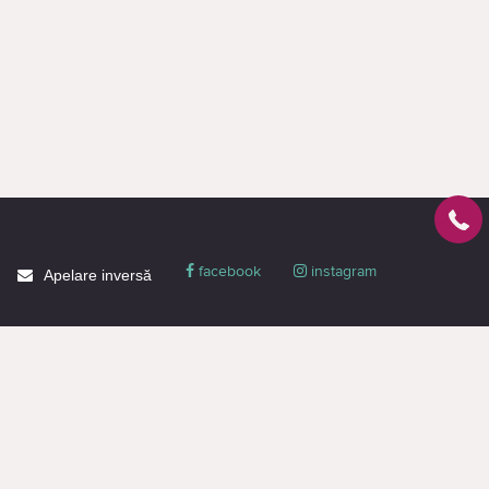
facebook
instagram
Apelare inversă
Despre CACTUS
Blog
Livrare
Politica de confidențialitate
Garanție și condiții
Promoții
Informaţie de contact