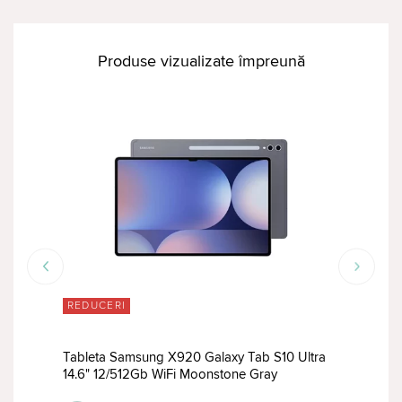
Produse vizualizate împreună
REDUCERI
RED
tra
Tableta Samsung X920 Galaxy Tab S10 Ultra
Tabl
14.6" 12/512Gb WiFi Moonstone Gray
14.6