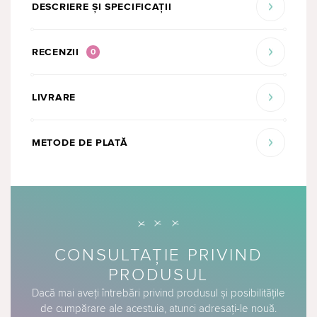
DESCRIERE ȘI SPECIFICAȚII
RECENZII
0
LIVRARE
METODE DE PLATĂ
CONSULTAȚIE PRIVIND
PRODUSUL
Dacă mai aveți întrebări privind produsul și posibilitățile
de cumpărare ale acestuia, atunci adresați-le nouă.