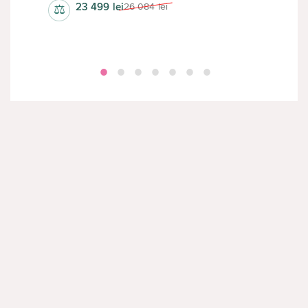
23 499
lei
26 084
lei
⚖
⚖