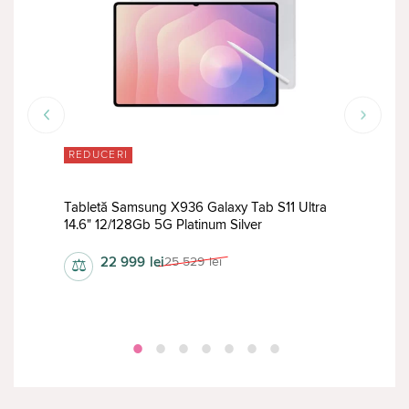
REDUCERI
RED
tra
Tabletă Samsung X936 Galaxy Tab S11 Ultra
Tabl
14.6" 12/128Gb 5G Platinum Silver
12.4
22 999
lei
25 529
lei
⚖
⚖