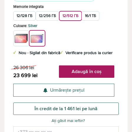
Memorie integrata
12/128 ГБ
12/256 ГБ
12/512 ГБ
16/1 ТБ
Culoare:
Silver
✓
Nou · Sigilat din fabrică
✓
Verificare produs la curier
26 306
lei
Adaugă în coș
23 699
lei
Urmărește prețul
În credit de la 1 461 lei pe lună
Ați găsit mai ieftin?