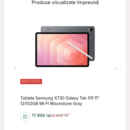
Produse vizualizate împreună
REDUCERI
RED
Tableta Samsung X730 Galaxy Tab S11 11"
Tabl
12/512GB WI-FI Moonstone Gray
12/1
17 899
lei
19 868
lei
⚖
⚖