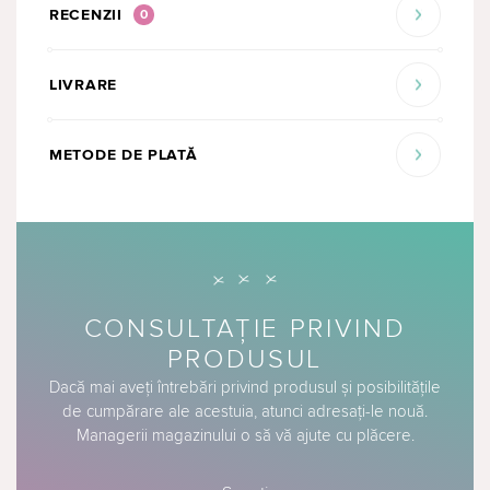
RECENZII
0
LIVRARE
METODE DE PLATĂ
CONSULTAȚIE PRIVIND
PRODUSUL
Dacă mai aveți întrebări privind produsul și posibilitățile
de cumpărare ale acestuia, atunci adresați-le nouă.
Managerii magazinului o să vă ajute cu plăcere.