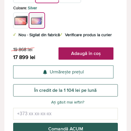
Culoare:
Silver
✓
Nou · Sigilat din fabrică
✓
Verificare produs la curier
19 868
lei
Adaugă în coș
17 899
lei
Urmărește prețul
În credit de la 1 104 lei pe lună
Ați găsit mai ieftin?
Comandă ACUM