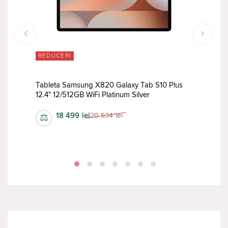
REDUCERI
RED
a
Tableta Samsung X820 Galaxy Tab S10 Plus
Tabl
12.4" 12/512GB WiFi Platinum Silver
12/5
18 499
lei
20 534
lei
⚖
⚖