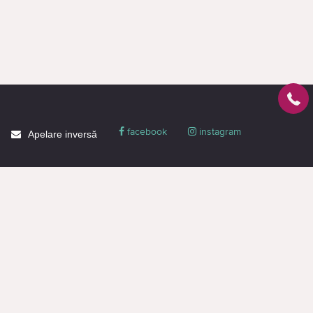
facebook
instagram
Apelare inversă
Despre CACTUS
Blog
Livrare
Politica de confidențialitate
Garanție și condiții
Promoții
Informaţie de contact