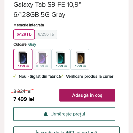
Galaxy Tab S9 FE 10,9"
6/128GB 5G Gray
Memorie integrata
6/128 ГБ
8/256 ГБ
Culoare:
Gray
7 499 lei
8 599 lei
7 999 lei
7 999 lei
✓
Nou · Sigilat din fabrică
✓
Verificare produs la curier
8 324
lei
Adaugă în coș
7 499
lei
Urmărește prețul
În credit de la 462 lei pe lună