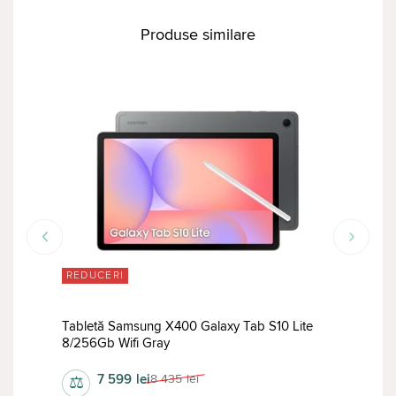
Produse similare
REDUCERI
RED
e
Tabletă Samsung X400 Galaxy Tab S10 Lite
Tabl
8/256Gb Wifi Gray
6/12
7 599
lei
8 435
lei
⚖
⚖