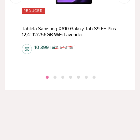
REDUCERI
TOP
0,9"
Tableta Samsung X610 Galaxy Tab S9 FE Plus
Tabl
12,4" 12/256GB WiFi Lavender
Core
10 399
lei
11 543
lei
⚖
⚖