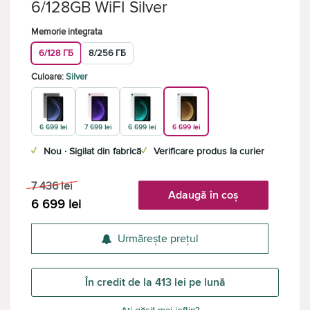
6/128GB WiFI Silver
Memorie integrata
6/128 ГБ
8/256 ГБ
Culoare:
Silver
6 699 lei
7 699 lei
6 699 lei
6 699 lei
✓
Nou · Sigilat din fabrică
✓
Verificare produs la curier
7 436
lei
Adaugă în coș
6 699
lei
Urmărește prețul
În credit de la 413 lei pe lună