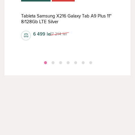
0,9"
Tableta Samsung X216 Galaxy Tab A9 Plus 11"
Tabl
8/128Gb LTE Silver
8/12
6 499
lei
7 214
lei
⚖
⚖