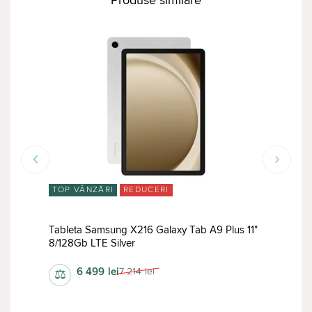
TOP VÂNZĂRI
REDUCERI
RED
e
Tableta Samsung X216 Galaxy Tab A9 Plus 11"
Tabl
8/128Gb LTE Silver
8/1
6 499
lei
7 214
lei
⚖
⚖