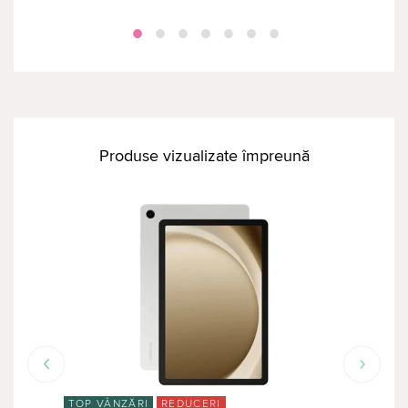
Produse vizualizate împreună
TOP VÂNZĂRI
REDUCERI
TOP